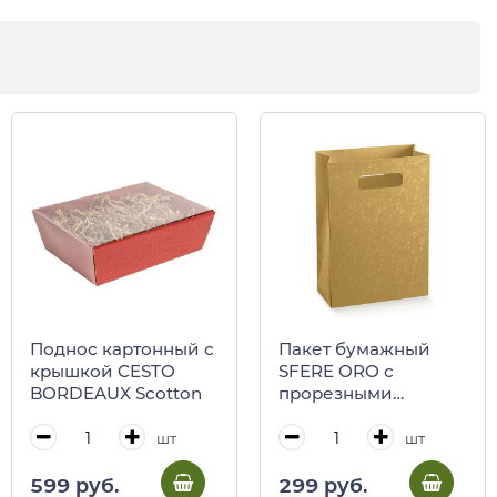
Поднос картонный с
Пакет бумажный
крышкой CESTO
SFERE ORO с
BORDEAUX Scotton
прорезными
ручками Scotton
шт
шт
599 руб.
299 руб.