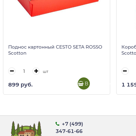
Поднос картонный CESTO SETA ROSSO
Короб
Scotton
Scott
шт
В корзину
899 руб.
1 15
+7 (499)
347-61-66