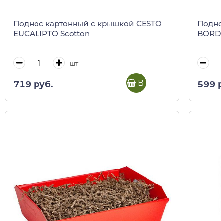
Поднос картонный с крышкой CESTO
Подно
EUCALIPTO Scotton
BORD
шт
В корзину
719 руб.
599 