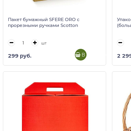
Пакет бумажный SFERE ORO с
Упако
прорезными ручками Scotton
(боль
шт
В корзину
299 руб.
2 29