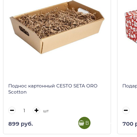
Поднос картонный CESTO SETA ORO
Подар
Scotton
шт
В корзину
899 руб.
700 