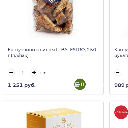
Кантуччини с вином IL BALESTRO, 250
Канту
г (пл/пак)
цуката
шт
В корзину
1 251 руб.
989 
НОВИНКА