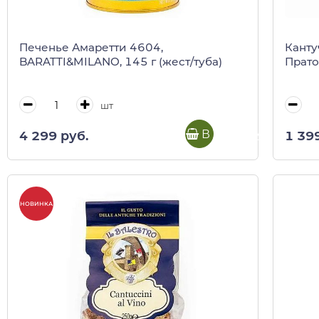
Печенье Амаретти 4604,
Канту
BARATTI&MILANO, 145 г (жест/туба)
Прато
шт
В корзину
4 299 руб.
1 39
НОВИНКА