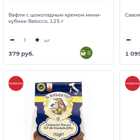
Вафли с шоколадным кремом мини-
Савоя
кубики Balocco, 125 г
шт
В корзину
379 руб.
1 09
НОВИНКА
НОВИНКА