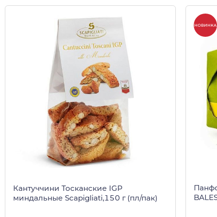
НОВИНКА
Панфо
Кантуччини Тосканские IGP
BALES
миндальные Scapigliati,150 г (пл/пак)