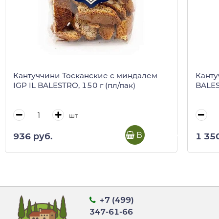
Кантуччини Тосканские с миндалем
Канту
IGP IL BALESTRO, 150 г (пл/пак)
BALES
шт
В корзину
936 руб.
1 35
+7 (499)
347-61-66