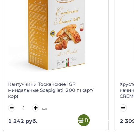
Кантуччини Тосканские IGP
Хруст
миндальные Scapigliati, 200 г (карт/
начин
кор)
CREMA
шт
В корзину
1 242 руб.
2 39