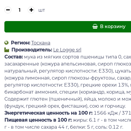
шт
В корзину
Регион:
Тоскана
Производитель:
Le Logge srl
Состав:
мука из мягких сортов пшеницы типа 0, са
засахаренные (кожура апельсиновая, сироп глюкоз
натуральный, регулятор кислотности: Е330), цука
(кожура лимонная, сироп глюкозы-фруктозы, сахар
регулятор кислотности: Е330), грецкие орехи 13%, 
бикарбонат аммония, специи (кориандр, корица, мус
Содержит глютен (пшеничный), яйца, молоко и мо
(фундук, грецкий орех, фисташки), сою и горчицу.
Энергетическая ценность на 100 г
:
1566 кДж / 371
Пищевая ценность в 100 г:
жиры: 6.1 г - в том чис
г - в том числе сахара 44 г, белки: 5 г, соль: 0.12 г.