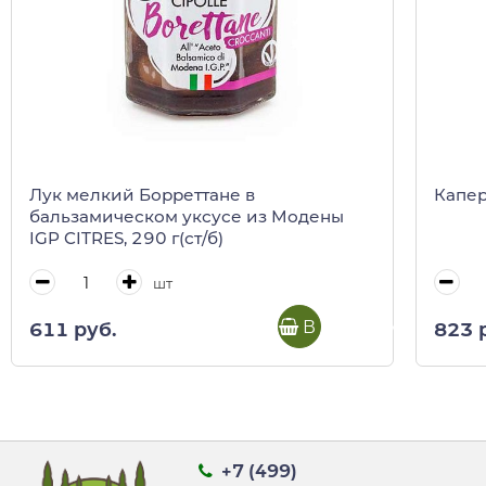
Лук мелкий Борреттане в
Каперс
бальзамическом уксусе из Модены
IGP CITRES, 290 г(ст/б)
шт
В корзину
611 руб.
823 
+7 (499)