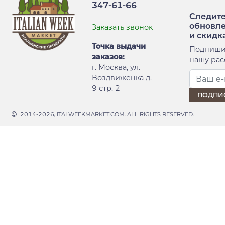
347-61-66
Следите
обновл
Заказать звонок
и скидк
Точка выдачи
Подпиши
заказов:
нашу рас
г. Москва, ул.
Воздвиженка д.
9 стр. 2
2014-2026, ITALWEEKMARKET.COM. ALL RIGHTS RESERVED.