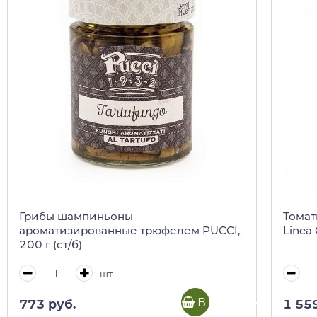
Грибы шампиньоны
Томат
ароматизированные трюфелем PUCCI,
Linea 
200 г (ст/б)
шт
В корзину
773 руб.
1 55