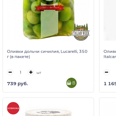
Оливки дольчи сичилия, Lucarelli, 350
Оливк
г (в пакете)
Italca
шт
В корзину
739 руб.
1 16
НОВИНКА