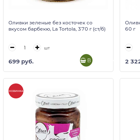
Оливки зеленые без косточек со
Оливк
вкусом барбекю, La Tortola, 370 г (ст/б)
60 г
шт
В корзину
699 руб.
2 32
НОВИНКА