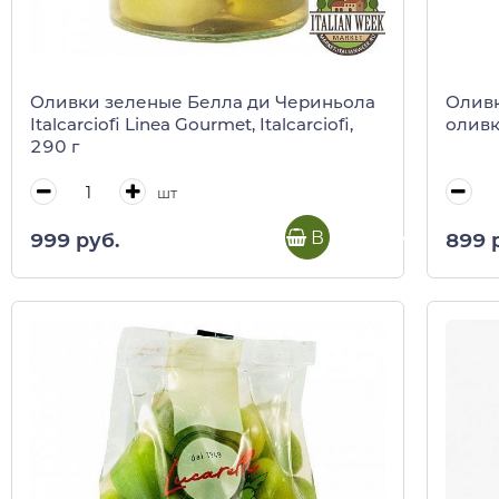
Оливки зеленые Белла ди Чериньола
Оливк
Italcarciofi Linea Gourmet, Italcarciofi,
оливко
290 г
шт
В корзину
999 руб.
899 