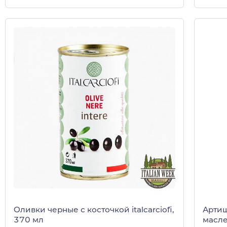
Оливки черные с косточкой italcarciofi,
Артиш
370 мл
масле 