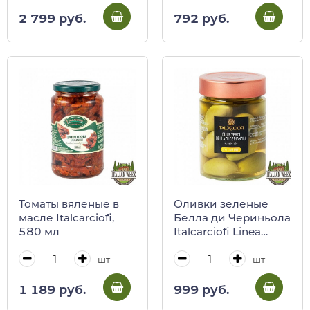
2 799 руб.
792 руб.
Томаты вяленые в
Оливки зеленые
масле Italcarciofi,
Белла ди Чериньола
580 мл
Italcarciofi Linea
Gourmet, Italcarciofi,
290 г
шт
шт
1 189 руб.
999 руб.