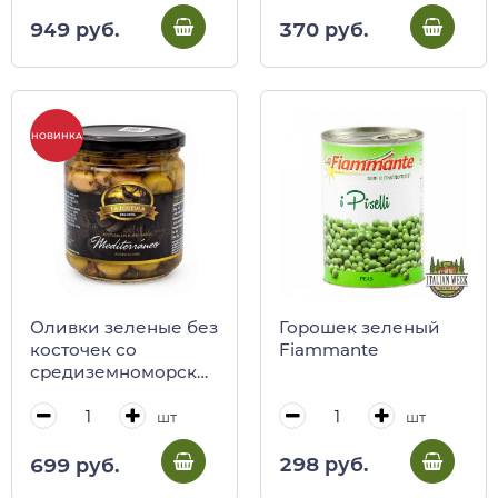
949 руб.
370 руб.
НОВИНКА
Горошек зеленый
Оливки зеленые без
Fiammante
косточек со
средиземноморским
вкусом, La Tortola,
370 г (ст/б)
шт
шт
298 руб.
699 руб.