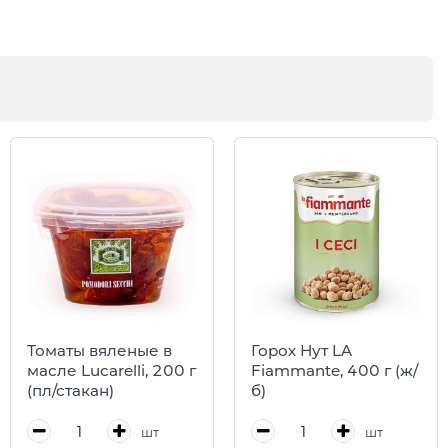
Томаты вяленые в
Горох Нут LA
масле Lucarelli, 200 г
Fiammante, 400 г (ж/
(пл/стакан)
б)
шт
шт