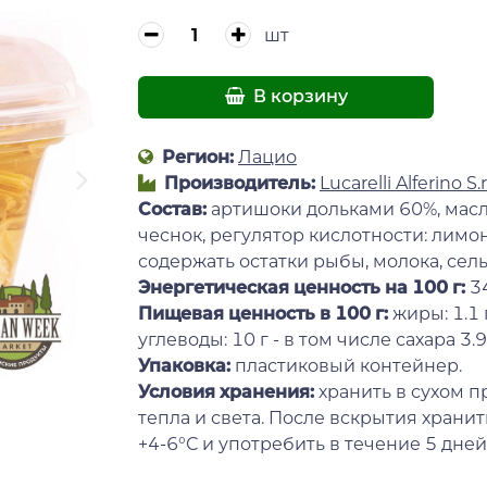
шт
В корзину
Регион:
Лацио
Производитель:
Lucarelli Alferino S.r.
Состав:
артишоки дольками 60%, масло
чеснок, регулятор кислотности: лимо
содержать остатки рыбы, молока, сел
Энергетическая ценность на 100 г
:
34
Пищевая ценность в 100 г:
жиры: 1.1 
углеводы: 10 г - в том числе сахара 3.9 г,
Упаковка:
пластиковый контейнер.
Условия хранения:
хранить в сухом п
тепла и света. После вскрытия храни
+4-6°С и употребить в течение 5 дней