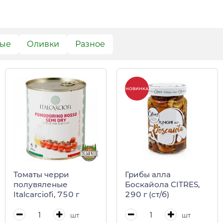
вые
Оливки
Разное
НОВИНКА
Томаты черри
Грибы алла
полувяленые
Боскайола CITRES,
Italcarciofi, 750 г
290 г (ст/б)
шт
шт