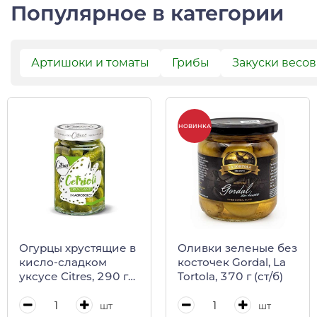
Популярное в категории
Артишоки и томаты
Грибы
Закуски весо
НОВИНКА
Огурцы хрустящие в
Оливки зеленые без
кисло-сладком
косточек Gordal, La
уксусе Citres, 290 г
Tortola, 370 г (ст/б)
(ст/б)
шт
шт