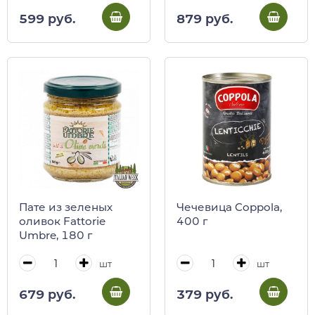
599 руб.
879 руб.
Пате из зеленых
Чечевица Coppola,
оливок Fattorie
400 г
Umbre, 180 г
шт
шт
679 руб.
379 руб.