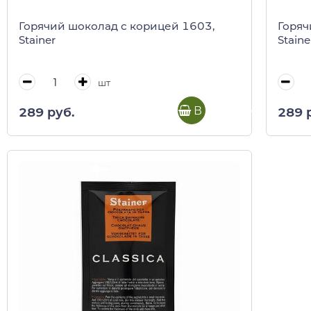
Горячий шоколад с корицей 1603,
Горяч
Stainer
Staine
шт
В корзину
289 руб.
289 