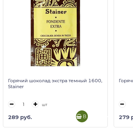
Горячий шоколад экстра темный 1600,
Горяч
Stainer
шт
В корзину
289 руб.
279 