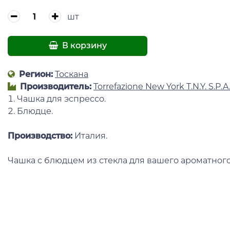
шт
В корзину
Регион:
Тоскана
Производитель:
Torrefazione New York T.N.Y. S.P.A
1. Чашка для эспрессо.
2. Блюдце.
Производство:
Италия.
Чашка с блюдцем из стекла для вашего ароматног