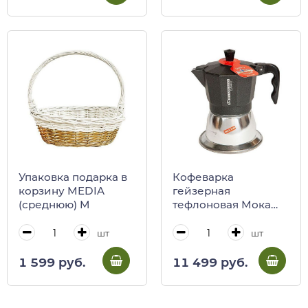
Упаковка подарка в
Кофеварка
корзину MEDIA
гейзерная
(среднюю) M
тефлоновая Мока
для индукционных
плит CAFFE'
шт
шт
GIOVANNACCI
1 599 руб.
11 499 руб.