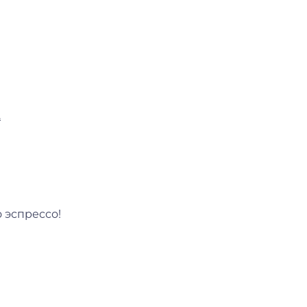
.
о эспрессо!