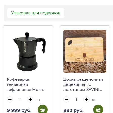
Упаковка для подарков
Кофеварка
Доска разделочная
гейзерная
деревянная с
тефлоновая Мока
логотипом SAVINI
CAFFE'
TARTUFI,
GIOVANNACCI
22,5x14,5x,7 см
шт
шт
9 999 руб.
882 руб.