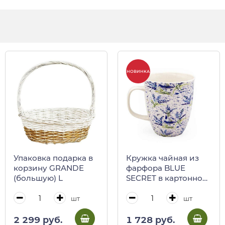
НОВИНКА
Упаковка подарка в
Кружка чайная из
корзину GRANDE
фарфора BLUE
(большую) L
SECRET в картонной
коробке 530 мл
REGINADIFIORI
шт
шт
2 299 руб.
1 728 руб.