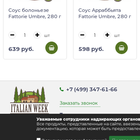
Соус болоньезе
Соус Арраббьята
Fattorie Umbre, 280 г
Fattorie Umbre, 280 г
шт
шт
639 руб.
598 руб.
+7 (499) 347-61-66
Заказать звонок
Точка выдачи заказов:
Уважаемые сотрудники надзирающих органов
г. Москва, ул. Воздвиженка д. 9 стр
Все продукты, представленные на сайте, ввез
документацию, которая может быть предоставлен