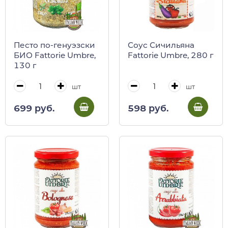
Песто по-генуэзски
Соус Сичильяна
БИО Fattorie Umbre,
Fattorie Umbre, 280 г
130 г
шт
шт
699 руб.
598 руб.