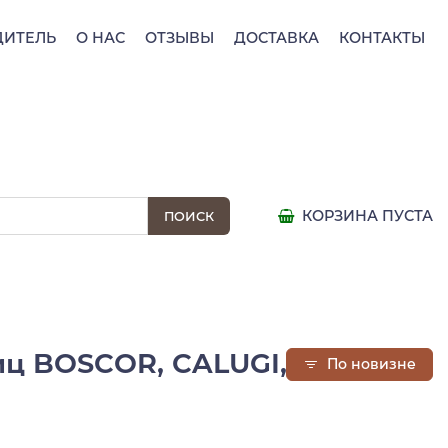
ДИТЕЛЬ
О НАС
ОТЗЫВЫ
ДОСТАВКА
КОНТАКТЫ
КОРЗИНА ПУСТА
 BOSCOR, CALUGI, 85 г (ст/
По новизне