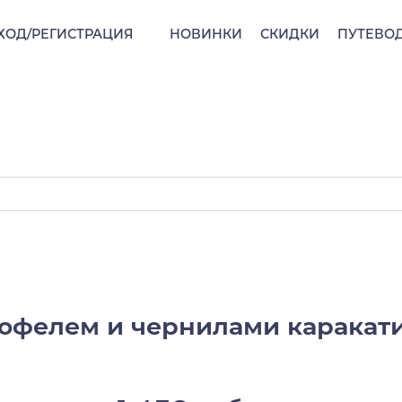
ХОД/РЕГИСТРАЦИЯ
НОВИНКИ
СКИДКИ
ПУТЕВО
юфелем и чернилами каракатиц