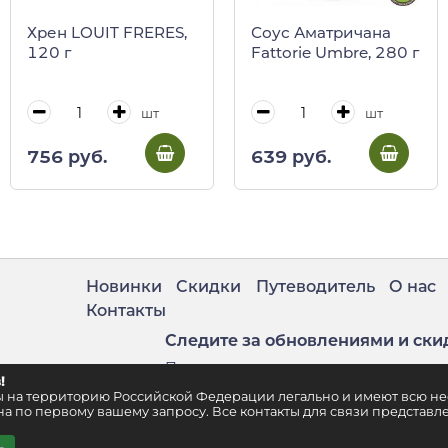
Хрен LOUIT FRERES,
Соус Аматричана
120 г
Fattorie Umbre, 280 г
шт
шт
756 руб.
639 руб.
Новинки
Скидки
Путеводитель
О нас
Контакты
Следите за обновлениями и ски
Подпишитесь на нашу рассылку
!
. 2
ены на территорию Российской Федерации легально и имеют всю 
а по первому вашему запросу. Все контакты для связи представле