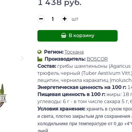
1 438 руб.
шт
В корзину
Регион:
Тоскана
Производитель:
BOSCOR
Состав:
грибы шампиньоны (Agaricus B
трюфель черный (Tuber Aestivum Vitt.
лецитин, чернила каракатиц (moluschi
Энергетическая ценность на 100 г
:
1
Пищевая ценность в 100 г:
жиры: 18 г
углеводы: 6 г - в том числе сахара 5 г, б
хранить в сухом про
Условия хранения:
и света, плотно закрытым для сохранения
холодильнике при температуре от 0 до +4°
дней.