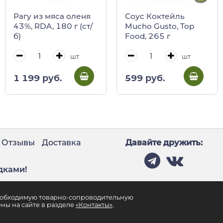
Рагу из мяса оленя
Соус Коктейль
43%, RDA, 180 г (ст/
Mucho Gusto, Top
б)
Food, 265 г
шт
шт
1 199 руб.
599 руб.
Отзывы
Доставка
Давайте дружить:
дками!
необходимую товарно-сопроводительную
ны на сайте в разделе
«Контакты»
.