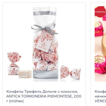
НОВИНКА
Конфеты Трюфель Дольче с кокосом,
Конфе
ANTICA TORRONERIA PIEMONTESE, 200
начин
г (пл/пак)
VENCH