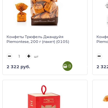
Конфеты Трюфель Джандуйя
Конфе
Piemontese, 200 г (пакет) (0105)
Piemo
шт
В корзину
2 322 руб.
2 32