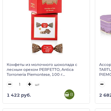
Конфеты из молочного шоколада с
Ассор
лесным орехом PERFETTO, Antica
TARTU
Torroneria Piemontese, 100 г
PIEMO
(коричневый кубик) 0138
шт
В корзину
1 422 руб.
2 68