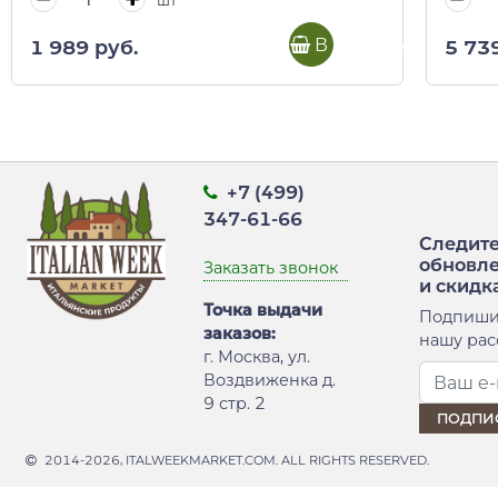
шт
В корзину
1 989 руб.
5 73
+7 (499)
347-61-66
Следите
обновл
Заказать звонок
и скидк
Точка выдачи
Подпиши
заказов:
нашу рас
г. Москва, ул.
Воздвиженка д.
9 стр. 2
2014-2026, ITALWEEKMARKET.COM. ALL RIGHTS RESERVED.