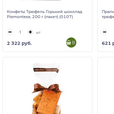
Конфеты Трюфель Горький шоколад
Прали
Piemontese, 200 г (пакет) (0107)
трюфе
шт
В корзину
2 322 руб.
621 