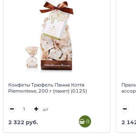
Конфеты Трюфель Панна Котта
Прал
Piemontese, 200 г (пакет) (0125)
ассор
шт
В корзину
2 322 руб.
2 14