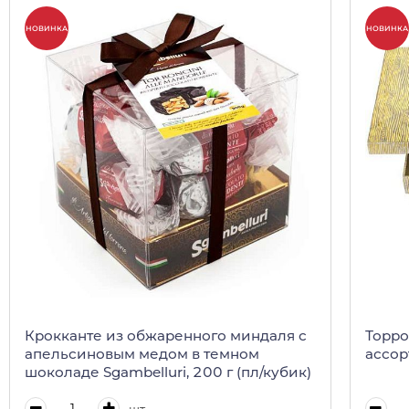
НОВИНКА
НОВИНКА
Крокканте из обжаренного миндаля с
Торро
апельсиновым медом в темном
ассорт
шоколаде Sgambelluri, 200 г (пл/кубик)