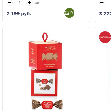
шт
В корзину
3 22
2 199 руб.
НОВИНКА