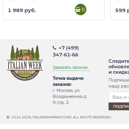
В корзину
1 989 руб.
599 
+7 (499)
347-61-66
Следите
обновл
Заказать звонок
и скидк
Точка выдачи
Подпиши
заказов:
нашу рас
г. Москва, ул.
Воздвиженка д.
9 стр. 2
2014-2026, ITALWEEKMARKET.COM. ALL RIGHTS RESERVED.