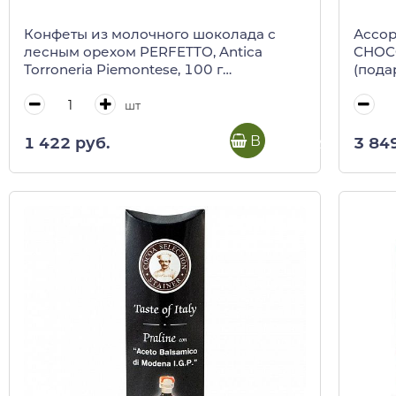
Конфеты из молочного шоколада с
Ассор
лесным орехом PERFETTO, Antica
CHOCO
Torroneria Piemontese, 100 г
(пода
(коричневый кубик) 0138
мини-
шт
В корзину
1 422 руб.
3 84