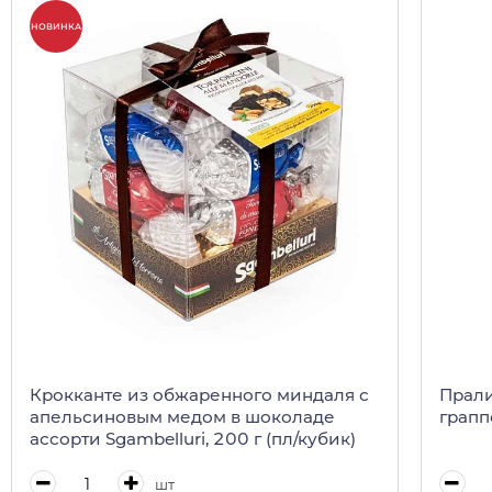
НОВИНКА
Крокканте из обжаренного миндаля с
Прали
апельсиновым медом в шоколаде
граппо
ассорти Sgambelluri, 200 г (пл/кубик)
шт