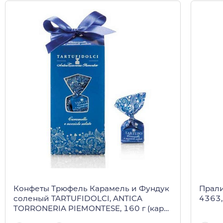
Прали
Конфеты Трюфель Карамель и Фундук
4363,
соленый TARTUFIDOLCI, ANTICA
TORRONERIA PIEMONTESE, 160 г (карт/
кор)