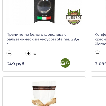
Пралине из белого шоколада с
Конфе
бальзамическим уксусом Stainer, 29,4
красн
г
Piemo
шт
В корзину
649 руб.
3 09