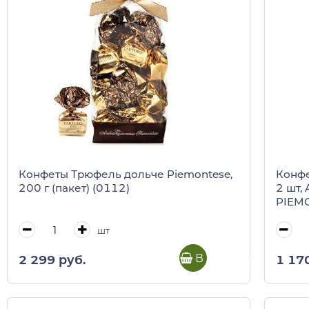
Конфеты Трюфель дольче Piemontese,
Конфе
200 г (пакет) (0112)
2 шт,
PIEMO
шт
В корзину
2 299 руб.
1 17