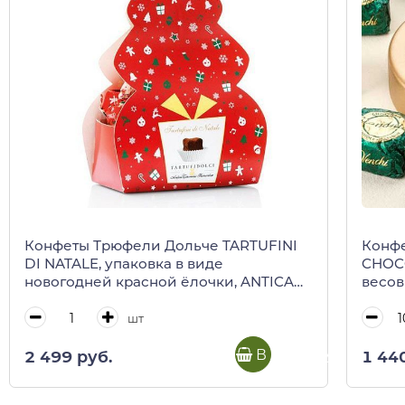
Конфеты Трюфели Дольче TARTUFINI
Конф
DI NATALE, упаковка в виде
CHOCO
новогодней красной ёлочки, ANTICA
весо
TORRONERIA PIEMONTESE, 180 г
шт
В корзину
2 499 руб.
1 44