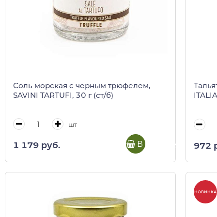
Соль морская c черным трюфелем,
Талья
SAVINI TARTUFI, 30 г (ст/б)
ITALIA
шт
В корзину
1 179 руб.
972 
НОВИНКА