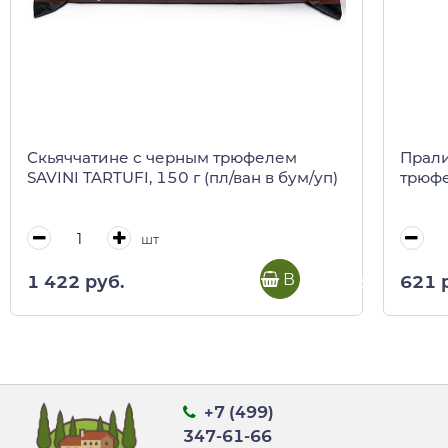
Скьяччатине с черным трюфелем
Прали
SAVINI TARTUFI, 150 г (пл/ван в бум/уп)
трюфе
шт
В корзину
1 422 руб.
621 
+7 (499)
347-61-66