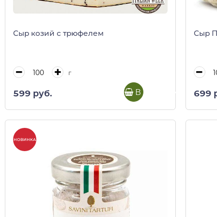
Сыр козий с трюфелем
Сыр П
г
В корзину
599 руб.
699 
НОВИНКА