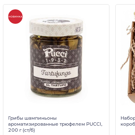
НОВИНКА
Грибы шампиньоны
Набор
ароматизированные трюфелем PUCCI,
коро
200 г (ст/б)