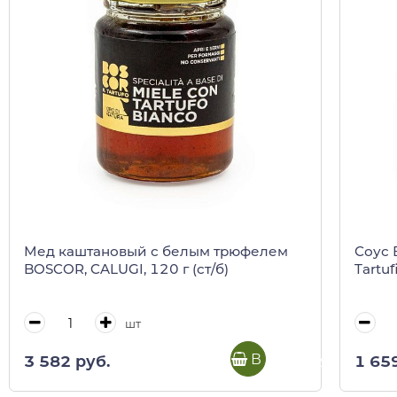
Мед каштановый с белым трюфелем
Соус 
BOSCOR, CALUGI, 120 г (ст/б)
Tartuf
шт
В корзину
3 582 руб.
1 65