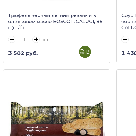
Трюфель черный летний резаный в
Соус 
оливковом масле BOSCOR, CALUGI, 85
черни
г (ст/б)
CALUGI
шт
В корзину
3 582 руб.
1 43