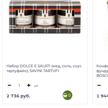
Набор DOLCE E SALATI (мед, соль, соус
Конф
тартуфайо), SAVINI TARTUFI
фунд
BOSCO
шт
В корзину
2 736 руб.
1 94