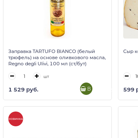
Заправка TARTUFO BIANCO (белый
Сыр к
трюфель) на основе оливкового масла,
Regno degli Ulivi, 100 мл (ст/бут)
шт
В корзину
1 529 руб.
599 
НОВИНКА