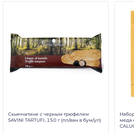
Скьяччатине с черным трюфелем
Набор
SAVINI TARTUFI, 150 г (пл/ван в бум/уп)
меда 
CALUG