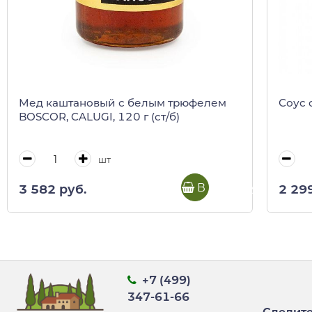
Мед каштановый с белым трюфелем
Соус 
BOSCOR, CALUGI, 120 г (ст/б)
шт
В корзину
3 582 руб.
2 29
+7 (499)
347-61-66