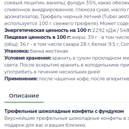
соевый лецитин, ваниль), фундук 35%, какао обезж
сливочное анидрированное, глюкоза сухая, масло 
ароматизатор, Трюфель черный летний (Tuber aestiv
используется 100 г. свежего трюфеля). Может соде
Энергетическая ценность на 100 г
:
2292 кДж / 548
Пищевая ценность в 100 г:
жиры: 39 г - в том чис
(общ): 36 г - в том числе сахара 28 г, белки: 9.5 г, Соль
Упаковка:
банка жестяная
Условия хранения:
хранить в сухом прохладном мес
света. После вскрытия хранить в холодильнике при
употребить в течение нескольких дней
Применение:
после чашечки кофе, после аперитив
Описание
Трюфельные шоколадные конфеты с фундуком
Вкуснейшие трюфельные шоколадные конфеты в э
подарок для вас и ваших близких.