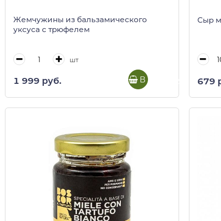
Жемчужины из бальзамического
Сыр м
уксуса с трюфелем
шт
В корзину
1 999 руб.
679 