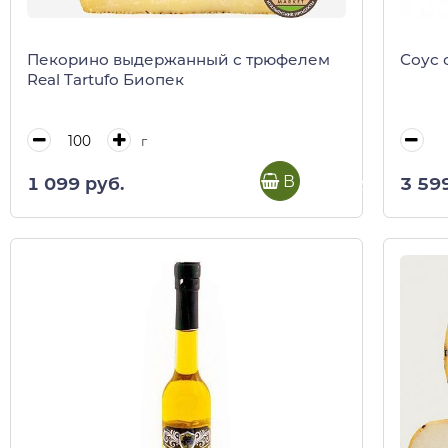
Пекорино выдержанный с трюфелем
Соус 
Real Tartufo Биопек
г
В корзину
1 099 руб.
3 59