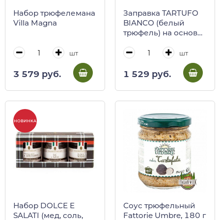
Набор трюфелемана
Заправка TARTUFO
Villa Magna
BIANCO (белый
трюфель) на основе
оливкового масла,
Regno degli Ulivi, 100
шт
шт
мл (ст/бут)
3 579 руб.
1 529 руб.
НОВИНКА
Набор DOLCE E
Соус трюфельный
SALATI (мед, соль,
Fattorie Umbre, 180 г