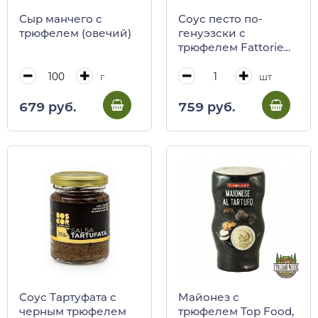
Сыр манчего с
Соус песто по-
трюфелем (овечий)
генуэзски с
трюфелем Fattorie
Umbre, 180 г
г
шт
679 руб.
759 руб.
Соус Тартуфата с
Майонез с
черным трюфелем
трюфелем Top Food,