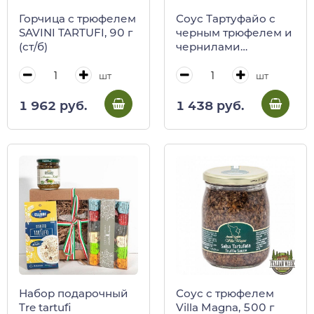
Горчица с трюфелем
Соус Тартуфайо с
SAVINI TARTUFI, 90 г
черным трюфелем и
(ст/б)
чернилами
каракатиц BOSCOR,
CALUGI, 85 г (ст/б)
шт
шт
1 962 руб.
1 438 руб.
Набор подарочный
Соус с трюфелем
Tre tartufi
Villa Magna, 500 г