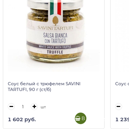
Соус белый с трюфелем SAVINI
Соус 
TARTUFI, 90 г (ст/б)
шт
В корзину
1 602 руб.
1 23