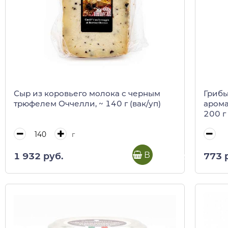
Сыр из коровьего молока с черным
Гриб
трюфелем Оччелли, ~ 140 г (вак/уп)
арома
200 г 
г
В корзину
1 932 руб.
773 