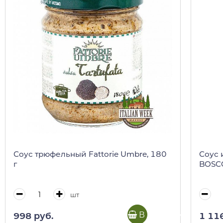
Соус трюфельный Fattorie Umbre, 180
Соус 
г
BOSCO
шт
В корзину
998 руб.
1 11