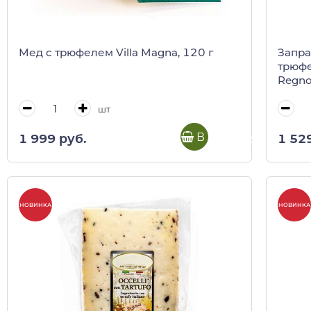
Мед с трюфелем Villa Magna, 120 г
Запра
трюфе
Regno 
шт
В корзину
1 999 руб.
1 52
НОВИНКА
НОВИНКА