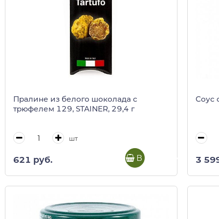
Пралине из белого шоколада с
Соус 
трюфелем 129, STAINER, 29,4 г
шт
В корзину
621 руб.
3 59