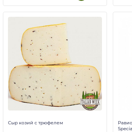
Сыр козий с трюфелем
Равио
Specia