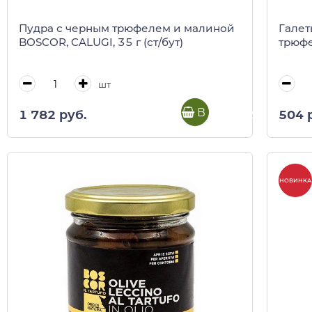
Пудра с черным трюфелем и малиной
Галет
BOSCOR, CALUGI, 35 г (ст/бут)
трюфе
шт
В корзину
1 782 руб.
504 
НОВИНКА