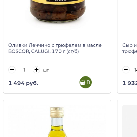
Оливки Леччино с трюфелем в масле
Сыр и
BOSCOR, CALUGI, 170 г (ст/б)
трюфе
шт
В корзину
1 494 руб.
1 93