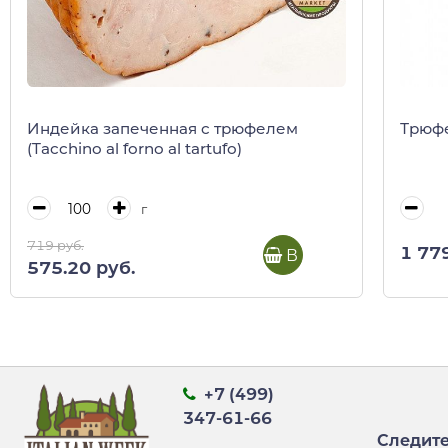
Индейка запеченная c трюфелем
Трюфе
(Tacchino al forno al tartufo)
г
719 руб.
1 77
В корзину
575.20 руб.
+7 (499)
347-61-66
Следите