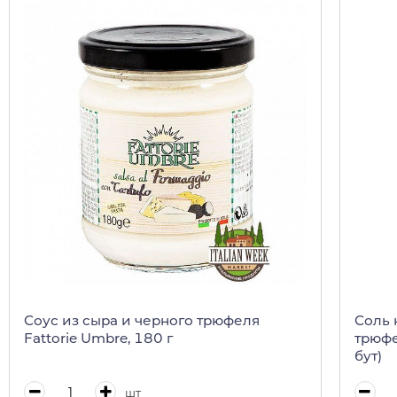
Соус из сыра и черного трюфеля
Соль 
Fattorie Umbre, 180 г
трюфе
бут)
шт