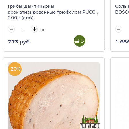
Грибы шампиньоны
Соль 
ароматизированные трюфелем PUCCI,
BOSCO
200 г (ст/б)
шт
В корзину
773 руб.
1 65
-20%