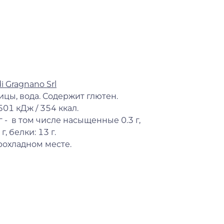
di Gragnano Srl
цы, вода. Содержит глютен.
01 кДж / 354 ккал.
г - в том числе насыщенные 0.3 г,
г, белки: 13 г.
рохладном месте.