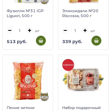
Фузилли №31 IGP
Эликоидали №20
Liguori, 500 г
Riscossa, 500 г
шт
шт
513 руб.
339 руб.
НОВИНКА
Пенне зитони
Набор подарочный