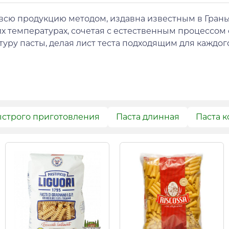
всю продукцию методом, издавна известным в Гранья
х температурах, сочетая с естественным процессом су
стуру пасты, делая лист теста подходящим для каждог
ыстрого приготовления
Паста длинная
Паста к