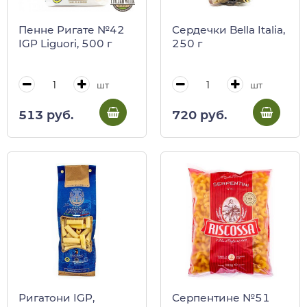
Пенне Ригате №42
Сердечки Bella Italia,
IGP Liguori, 500 г
250 г
шт
шт
513 руб.
720 руб.
Ригатони IGP,
Серпентине №51