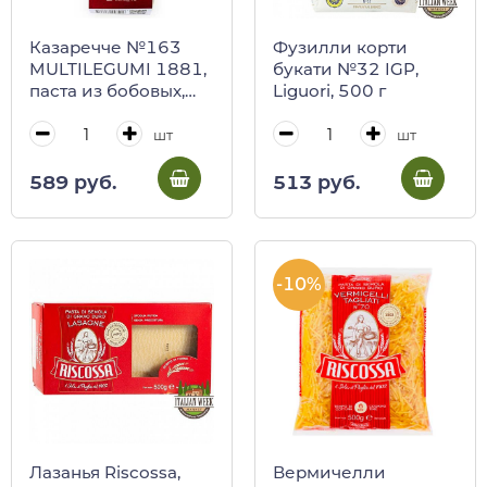
Казаречче №163
Фузилли корти
MULTILEGUMI 1881,
букати №32 IGP,
паста из бобовых,
Liguori, 500 г
Berruto 250 г
шт
шт
589 руб.
513 руб.
-10%
Лазанья Riscossa,
Вермичелли