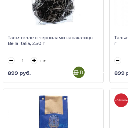
Тальятелле с чернилами каракатицы
Талья
Bella Italia, 250 г
г
шт
В корзину
899 руб.
899 
НОВИНКА