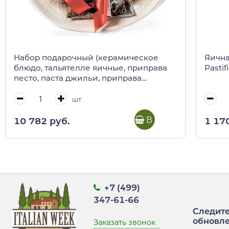
Набор подарочный (керамическое
Яична
блюдо, тальятелле яичные, приправа
Pastif
песто, паста джильи, приправа
пикантиссимо)
шт
В корзину
10 782 руб.
1 17
+7 (499)
347-61-66
Следите
обновл
Заказать звонок