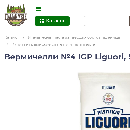
Каталог
Каталог
/
Итальянская паста из твердых сортов пшеницы
/
Купить итальянские спагетти и Тальятелле
Вермичелли №4 IGP Liguori,