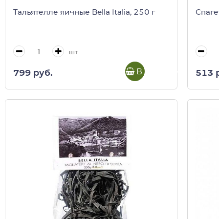
Тальятелле яичные Bella Italia, 250 г
Спаге
шт
В корзину
799 руб.
513 