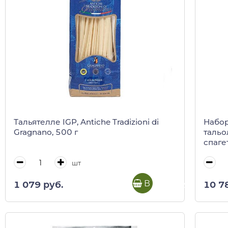
Тальятелле IGP, Antiсhe Tradizioni di
Набор
Gragnano, 500 г
тальо
спаге
талья
шт
В корзину
1 079 руб.
10 7