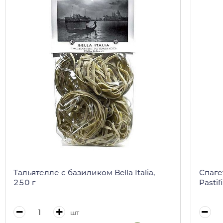
Тальятелле с базиликом Bella Italia,
Спаге
250 г
Pastif
шт