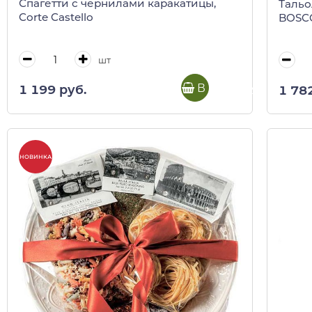
Спагетти с чернилами каракатицы,
Тальо
Corte Castello
BOSCO
шт
В корзину
1 199 руб.
1 78
НОВИНКА