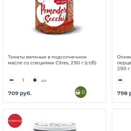
Томаты вяленые в подсолнечном
Олив
масле со специями Citres, 290 г (ст/б)
перце
290 г 
шт
В корзину
709 руб.
798 
НОВИНКА