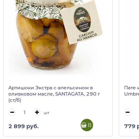
Артишоки Экстра с апельсином в
Пате 
оливковом масле, SANTAGATA, 290 г
Umbre
(ст/б)
шт
В корзину
2 899 руб.
779 