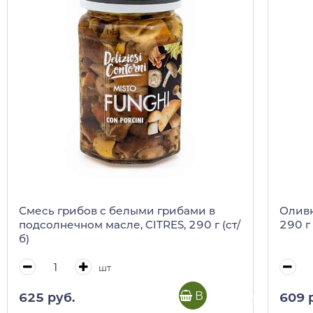
Смесь грибов с белыми грибами в
Оливк
подсолнечном масле, CITRES, 290 г (ст/
290 г 
б)
шт
В корзину
625 руб.
609 