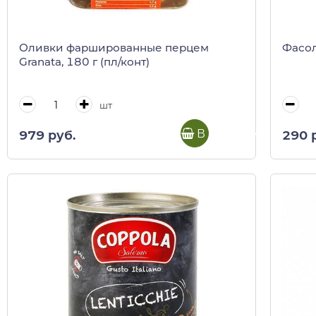
Оливки фаршированные перцем
Фасол
Granata, 180 г (пл/конт)
шт
В корзину
979 руб.
290 