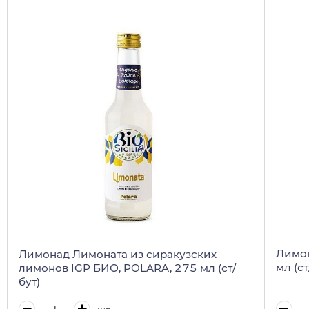
Лимон
Лимонад Лимоната из сиракузских
мл (ст
лимонов IGP БИО, POLARA, 275 мл (ст/
бут)