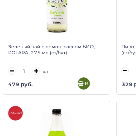
Пиво 
Зеленый чай с лемонграссом БИО,
(ст/бу
POLARA, 275 мл (ст/бут)
шт
В корзину
329 
479 руб.
НОВИНКА