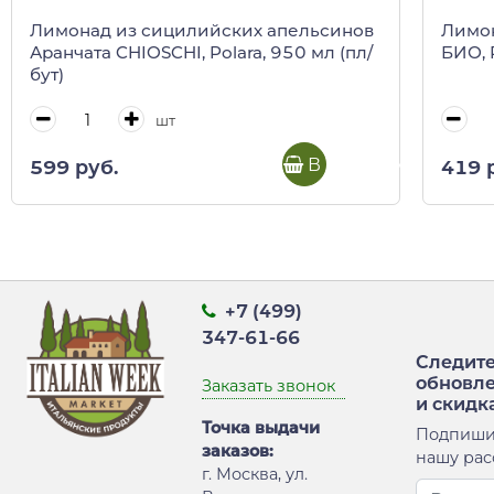
Лимонад из сицилийских апельсинов
Лимон
Аранчата CHIOSCHI, Polara, 950 мл (пл/
БИО, 
бут)
шт
В корзину
599 руб.
419 
+7 (499)
347-61-66
Следите
обновл
Заказать звонок
и скидк
Точка выдачи
Подпиши
заказов:
нашу рас
г. Москва, ул.