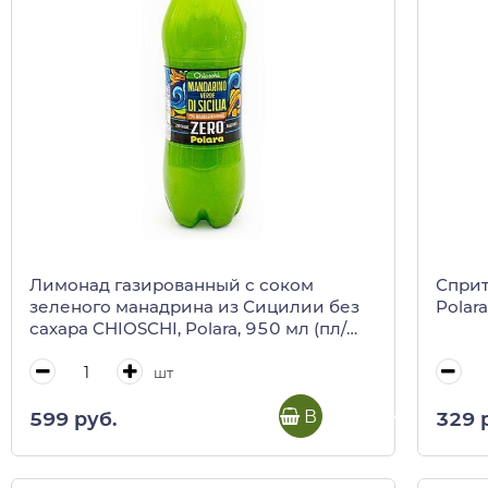
Лимонад газированный с соком
Сприт
зеленого манадрина из Сицилии без
Polara
сахара CHIOSCHI, Polara, 950 мл (пл/
бут)
шт
В корзину
599 руб.
329 