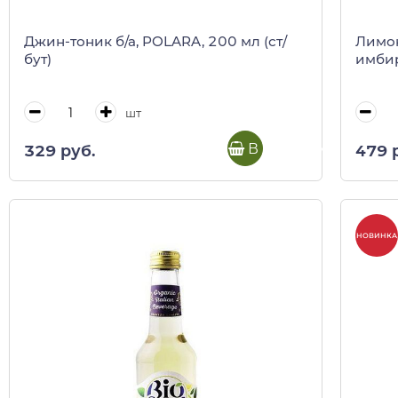
Джин-тоник б/а, POLARA, 200 мл (ст/
Лимон
бут)
имбир
шт
В корзину
329 руб.
479 
НОВИНКА