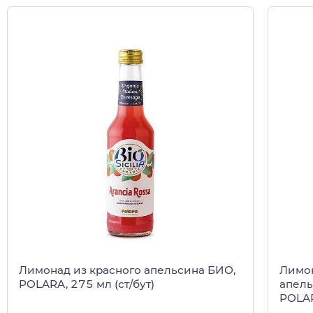
Лимон
Лимонад из красного апельсина БИО,
апель
POLARA, 275 мл (ст/бут)
POLAR