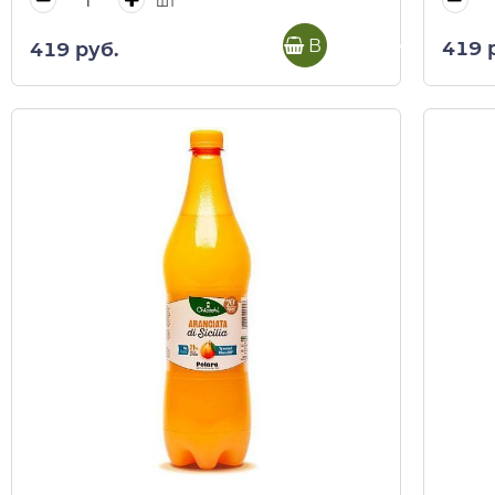
шт
В корзину
419 
419 руб.