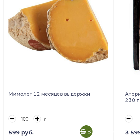
Мимолет 12 месяцев выдержки
Апери
230 г
г
В корзину
599 руб.
3 59