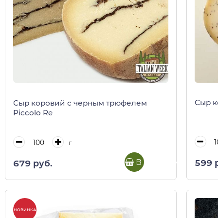
Сыр к
Сыр коровий с черным трюфелем
Piccolo Re
г
В корзину
599 
679 руб.
НОВИНКА