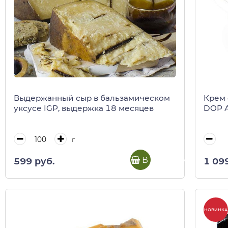
Выдержанный сыр в бальзамическом
Крем 
уксусе IGP, выдержка 18 месяцев
DOP А
г
В корзину
599 руб.
1 09
НОВИНКА