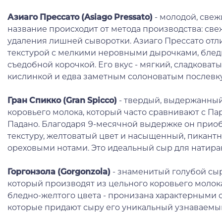
Азиаго Прессато (Asiago Pressato)
- молодой, свеж
название происходит от метода производства: све
удаления лишней сыворотки. Азиаго Прессато отл
текстурой с мелкими неровными дырочками, блед
съедобной корочкой. Его вкус - мягкий, сладковаты
кислинкой и едва заметным солоноватым послевк
Гран Спикко (Gran Spicco)
- твердый, выдержанный
коровьего молока, который часто сравнивают с П
Падано. Благодаря 9-месячной выдержке он прио
текстуру, желтоватый цвет и насыщенный, пикант
ореховыми нотами. Это идеальный сыр для натирани
Горгонзола (Gorgonzola)
- знаменитый голубой сы
который производят из цельного коровьего молока. 
бледно-желтого цвета - пронизана характерными
которые придают сыру его уникальный узнаваемы