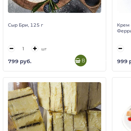
Сыр Бри, 125 г
Крем 
Ферра
шт
В корзину
799 руб.
999 