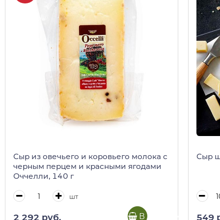
Сыр из овечьего и коровьего молока с
Сыр 
черным перцем и красными ягодами
Оччелли, 140 г
шт
В корзину
2 292 руб.
549 