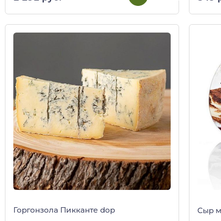
Горгонзола Пикканте dop
Сыр м