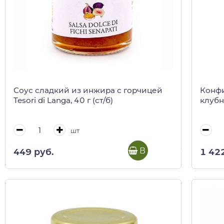
Соус сладкий из инжира с горчицей
Конф
Tesori di Langa, 40 г (ст/б)
клубни
шт
В корзину
449 руб.
1 42