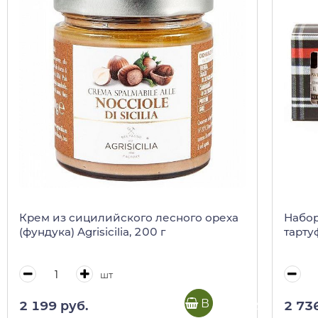
Крем из сицилийского лесного ореха
Набор
(фундука) Agrisicilia, 200 г
тарту
шт
В корзину
2 199 руб.
2 73