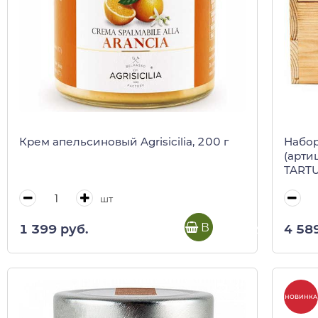
Крем апельсиновый Agrisicilia, 200 г
Набор
(арти
TARTU
шт
В корзину
1 399 руб.
4 58
НОВИНКА