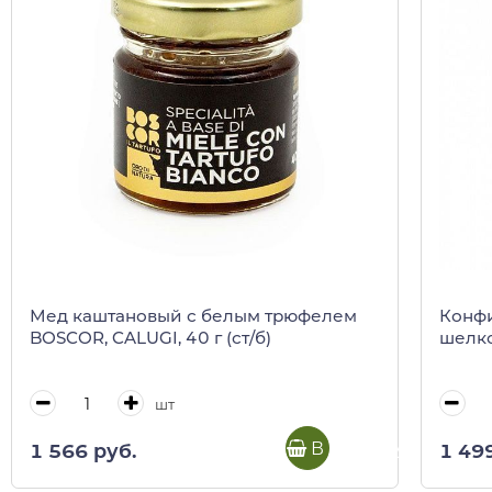
Мед каштановый с белым трюфелем
Конфи
BOSCOR, CALUGI, 40 г (ст/б)
шелков
шт
В корзину
1 566 руб.
1 49