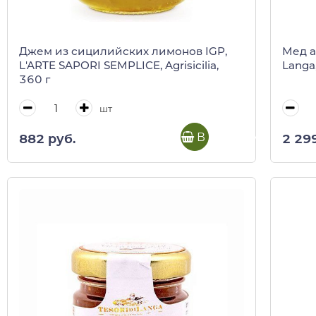
Джем из сицилийских лимонов IGP,
Мед а
L'ARTE SAPORI SEMPLICE, Agrisicilia,
Langa,
360 г
шт
В корзину
882 руб.
2 29