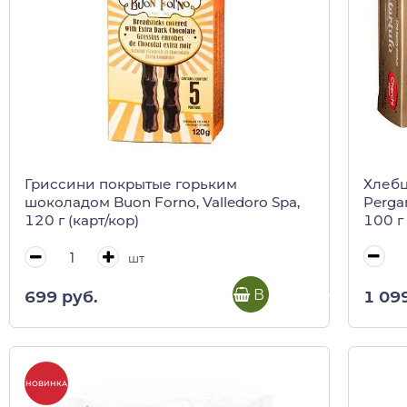
Хлебц
Гриссини покрытые горьким
Perga
шоколадом Buon Forno, Valledoro Spa,
100 г 
120 г (карт/кор)
шт
В корзину
1 09
699 руб.
НОВИНКА