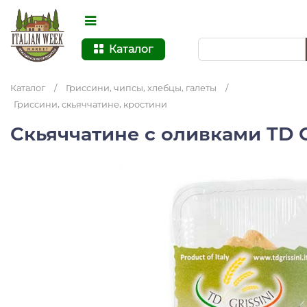
Каталог
Каталог
/
Гриссини, чипсы, хлебцы, галеты
/
Гриссини, скьяччатине, кростини
Скьяччатине с оливками TD Gr