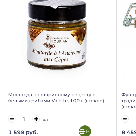
Мостарда по старинному рецепту c
Фуа-г
белыми грибами Valette, 100 г (стекло)
тради
(стек
шт
В корзину
1 599 руб.
8 45