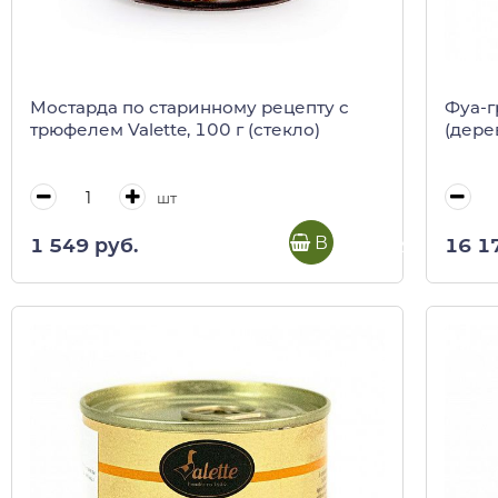
Мостарда по старинному рецепту c
Фуа-г
трюфелем Valette, 100 г (стекло)
(дере
шт
В корзину
1 549 руб.
16 1