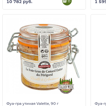
В корзину
10 782 руб.
1 59
Фуа-гра утиная Valette, 90 г
Фуа-г