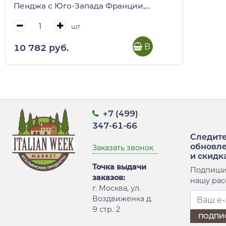
Пенджа с Юго-Запада Франции,
VALETTE, 180 г (ст/б)
шт
В корзину
10 782 руб.
+7 (499)
347-61-66
Следите
обновл
Заказать звонок
и скидк
Точка выдачи
Подпиши
заказов:
нашу рас
г. Москва, ул.
Воздвиженка д.
9 стр. 2