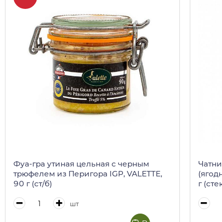
Фуа-гра утиная цельная с черным
Чатни
трюфелем из Перигора IGP, VALETTE,
(ягод
90 г (ст/б)
г (сте
шт