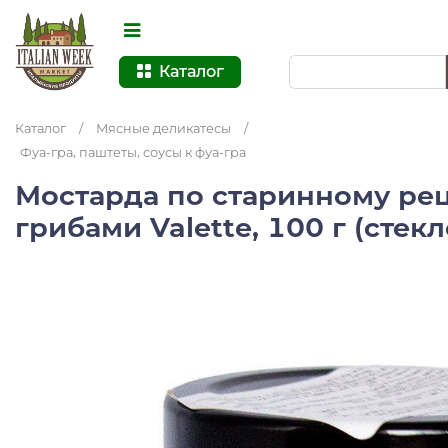
Каталог
Каталог
/
Мясные деликатесы
/
Фуа-гра, паштеты, соусы к фуа-гра
Мостарда по старинному ре
грибами Valette, 100 г (стек