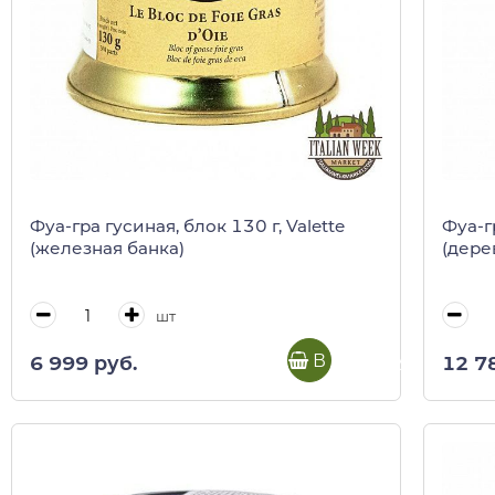
Фуа-гра гусиная, блок 130 г, Valette
Фуа-гр
(железная банка)
(дере
шт
В корзину
6 999 руб.
12 7