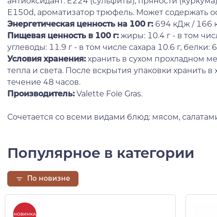
антиоксидант: Е224 (сульфиты), пряности (куркума)
Е150d, ароматизатор трюфель. Может содержать о
Энергетическая ценность на 100 г:
694 кДж / 166 к
Пищевая ценность в 100 г:
жиры: 10.4 г - в том чи
углеводы: 11.9 г - в том числе сахара 10.6 г, белки: 6.3
Условия хранения:
хранить в сухом прохладном ме
тепла и света. После вскрытия упаковки хранить в
течение 48 часов.
Производитель:
Valette Foie Gras.
Сочетается со всеми видами блюд: мясом, салатами,
Популярное в категории
По новизне
НОВИНКА