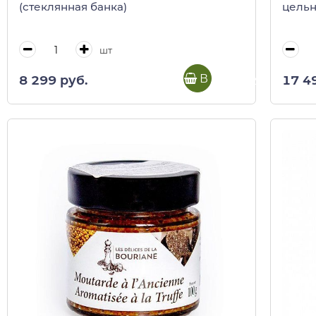
(стеклянная банка)
цельна
шт
В корзину
8 299 руб.
17 4