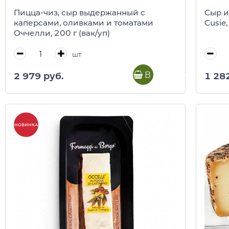
Пицца-чиз, сыр выдержанный с
Сыр и
каперсами, оливками и томатами
Cusie,
Оччелли, 200 г (вак/уп)
шт
В корзину
2 979 руб.
1 28
НОВИНКА