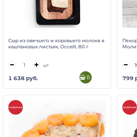
Сыр из овечьего и коровьего молока в
Пекор
каштановых листьях, Occelli, 80 г
Моли
шт
В корзину
1 638 руб.
799 
НОВИНКА
НОВИНКА