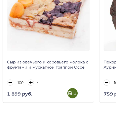
Сыр из овечьего и коровьего молока с
Пекор
фруктами и мускатной граппой Occelli
Аури
г
В корзину
1 899 руб.
759 