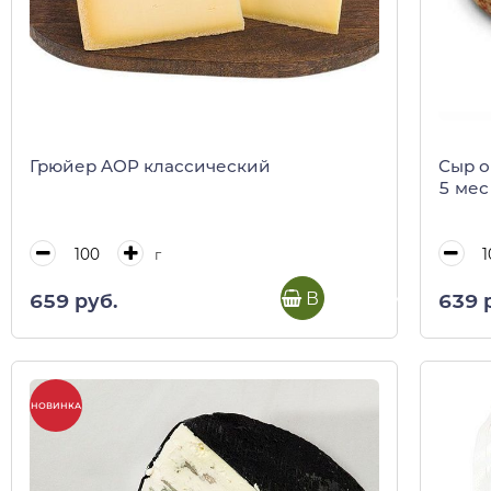
Грюйер AOP классический
Сыр о
5 мес
г
В корзину
659 руб.
639 
НОВИНКА