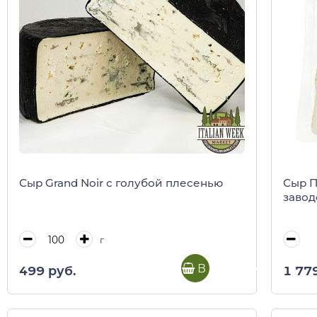
Сыр Grand Noir с голубой плесенью
Сыр П
завод
г
В корзину
499 руб.
1 77