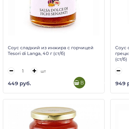
Соус сладкий из инжира с горчицей
Соус 
Tesori di Langa, 40 г (ст/б)
грецки
(ст/б)
шт
В корзину
449 руб.
949 