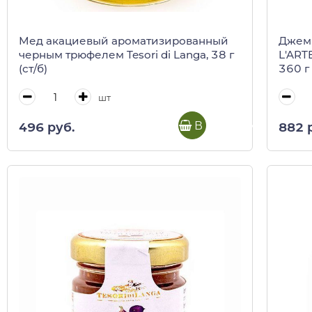
Мед акациевый ароматизированный
Джем 
черным трюфелем Tesori di Langa, 38 г
L'ARTE
(ст/б)
360 г
шт
В корзину
496 руб.
882 