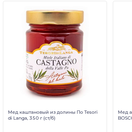
Мед каштановый из долины По Tesori
Мед а
di Langa, 350 г (ст/б)
BOSCO