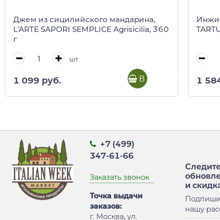
Джем из сицилийского мандарина,
Инжир
L'ARTE SAPORI SEMPLICE Agrisicilia, 360
TARTUF
г
шт
В корзину
1 099 руб.
1 58
+7 (499)
347-61-66
Следите
обновл
Заказать звонок
и скидк
Точка выдачи
Подпиши
заказов:
нашу рас
г. Москва, ул.