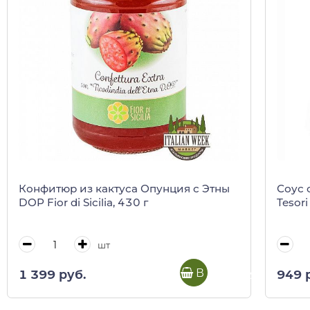
Конфитюр из кактуса Опунция с Этны
Соус 
DOP Fior di Sicilia, 430 г
Tesori
шт
В корзину
1 399 руб.
949 