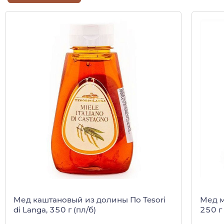
Мед каштановый из долины По Tesori
Мед м
di Langa, 350 г (пл/б)
250 г 