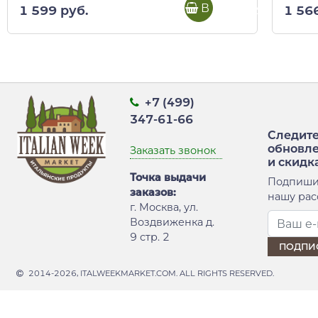
В корзину
1 599 руб.
1 56
+7 (499)
347-61-66
Следите
обновл
Заказать звонок
и скидк
Точка выдачи
Подпиши
заказов:
нашу рас
г. Москва, ул.
Воздвиженка д.
9 стр. 2
2014-2026, ITALWEEKMARKET.COM. ALL RIGHTS RESERVED.