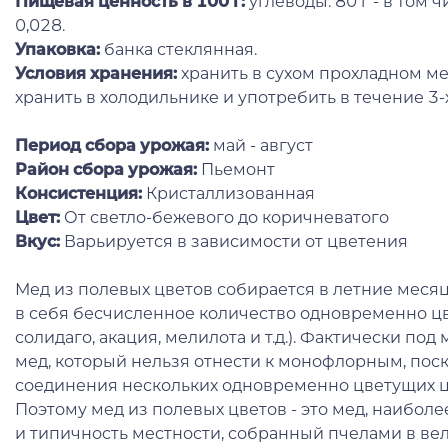
Пищевая ценность в 100 г:
углеводы: 80 г - в том чи
0,028.
Упаковка:
банка стеклянная.
Условия хранения:
хранить в сухом прохладном ме
хранить в холодильнике и употребить в течение 3-
Период сбора урожая:
май - август
Район сбора урожая:
Пьемонт
Консистенция:
Кристаллизованная
Цвет:
От светло-бежевого до коричневатого
Вкус:
Варьируется в зависимости от цветения
Мед из полевых цветов собирается в летние меся
в себя бесчисленное количество одновременно цве
солидаго, акация, мелилота и т.д.). Фактически п
мед, который нельзя отнести к монофлорным, поск
соединения нескольких одновременно цветущих ц
Поэтому мед из полевых цветов - это мед, наибо
и типичность местности, собранный пчелами в в