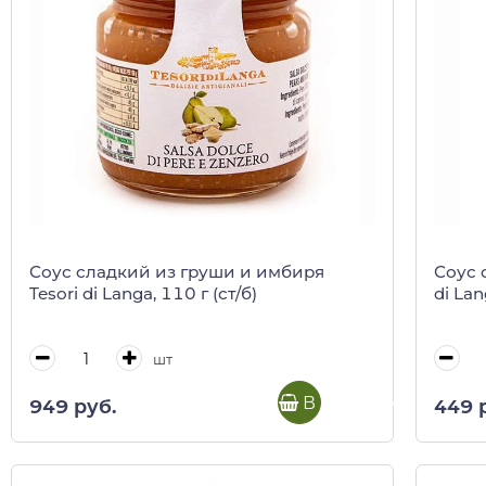
Соус сладкий из груши и имбиря
Соус 
Tesori di Langa, 110 г (ст/б)
di Lan
шт
В корзину
949 руб.
449 