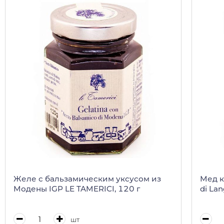
Желе с бальзамическим уксусом из
Мед к
Модены IGP LE TAMERICI, 120 г
di Lan
шт