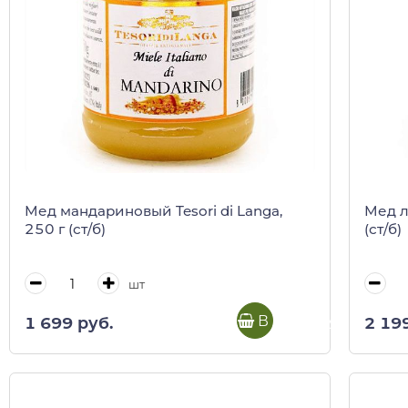
Мед мандариновый Tesori di Langa,
Мед л
250 г (ст/б)
(ст/б)
шт
В корзину
1 699 руб.
2 19