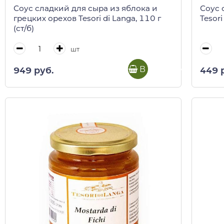
Соус сладкий для сыра из яблока и
Соус 
грецких орехов Tesori di Langa, 110 г
Tesori
(ст/б)
шт
В корзину
949 руб.
449 