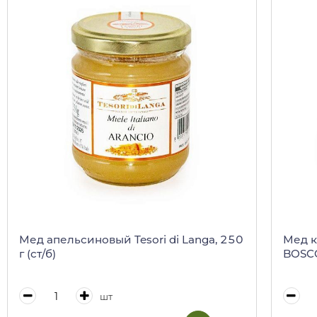
Мед апельсиновый Tesori di Langa, 250
Мед к
г (ст/б)
BOSCO
шт