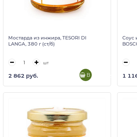
Мостарда из инжира, TESORI DI
Соус 
LANGA, 380 г (ст/б)
BOSCO
шт
В корзину
2 862 руб.
1 11