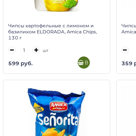
Чипсы картофельные с лимоном и
Чипсы
базиликом ELDORADA, Amica Chips,
Amica
130 г
шт
В корзину
599 руб.
359 