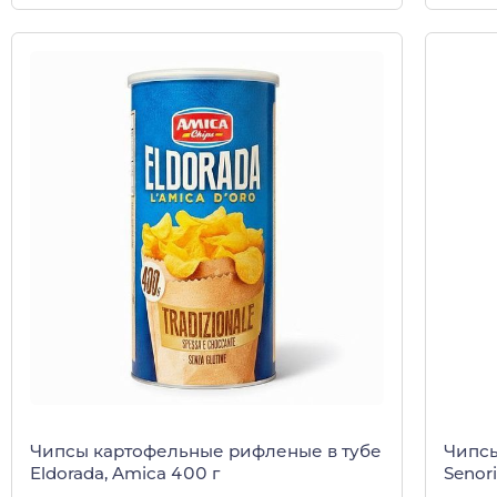
Чипсы картофельные рифленые в тубе
Чипсы
Eldorada, Amica 400 г
Senori