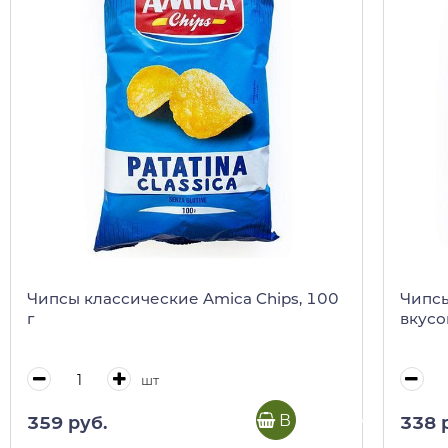
Чипсы классические Amica Chips, 100
Чипсы
г
вкусо
шт
В корзину
359 руб.
338 