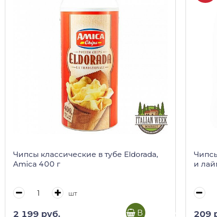
Чипсы классические в тубе Eldorada,
Чипсы
Amica 400 г
и лай
шт
В корзину
2 199 руб.
209 