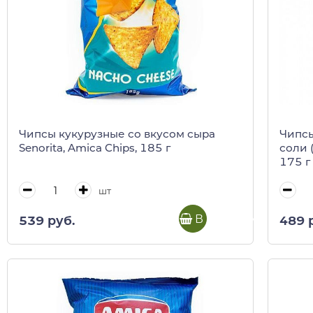
Чипсы кукурузные со вкусом сыра
Чипс
Senorita, Amica Chips, 185 г
соли (
175 г
шт
В корзину
539 руб.
489 