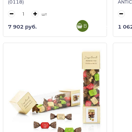
(0118)
ANTIC
(пл/ко
шт
В корзину
7 902 руб.
1 06