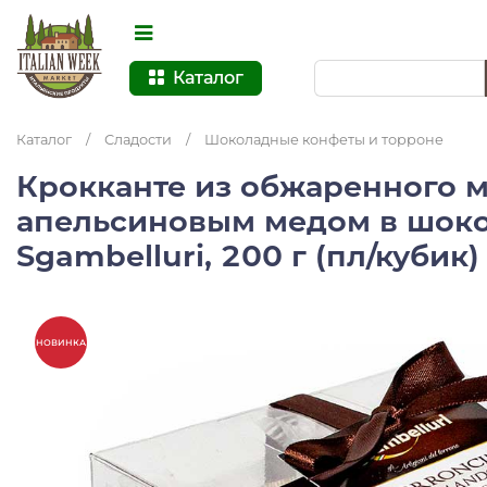
Каталог
Каталог
/
Сладости
/
Шоколадные конфеты и торроне
Крокканте из обжаренного 
апельсиновым медом в шоко
Sgambelluri, 200 г (пл/кубик
НОВИНКА