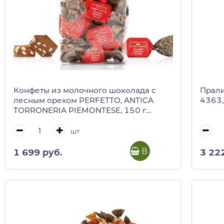
Конфеты из молочного шоколада с
Прали
лесным орехом PERFETTO, ANTICA
4363,
TORRONERIA PIEMONTESE, 150 г
(пласт/пакет)
шт
В корзину
1 699 руб.
3 22