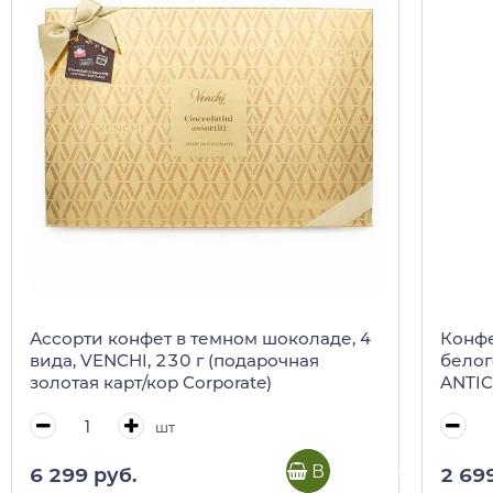
Ассорти конфет в темном шоколаде, 4
Конфе
вида, VENCHI, 230 г (подарочная
белог
золотая карт/кор Corporate)
ANTIC
г (туб
шт
В корзину
6 299 руб.
2 69