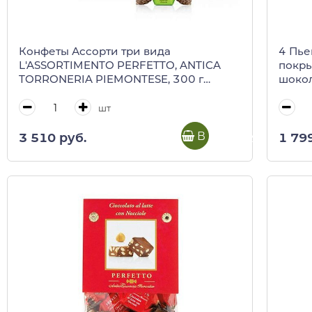
Конфеты Ассорти три вида
4 Пье
L'ASSORTIMENTO PERFETTO, ANTICA
покр
TORRONERIA PIEMONTESE, 300 г
шокол
(пласт/кор блистер)
Piemo
шт
В корзину
3 510 руб.
1 79