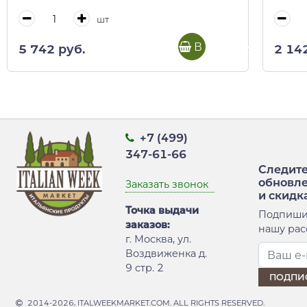
шт
В корзину
5 742 руб.
2 14
+7 (499)
347-61-66
Следите
обновл
Заказать звонок
и скидк
Точка выдачи
Подпиши
заказов:
нашу рас
г. Москва, ул.
Воздвиженка д.
9 стр. 2
2014-2026, ITALWEEKMARKET.COM. ALL RIGHTS RESERVED.