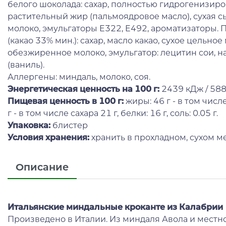
белого шоколада: сахар, полностью гидрогенизи
растительный жир (пальмоядровое масло), сухая сы
молоко, эмульгаторы E322, E492, ароматизаторы.
(какао 33% мин.): сахар, масло какао, сухое цельное
обезжиренное молоко, эмульгатор: лецитин сои, 
(ваниль).
Аллергены: миндаль, молоко, соя.
Энергетическая ценность на 100 г
:
2439 кДж / 588
Пищевая ценность в 100 г:
жиры: 46 г - в том числ
г - в том числе сахара 21 г, белки: 16 г, соль: 0.05 г.
Упаковка:
блистер
Условия хранения:
хранить в прохладном, сухом ме
Описание
Итальянские миндальные кроканте из Калабрии
Произведено в Италии. Из миндаля Авола и местн