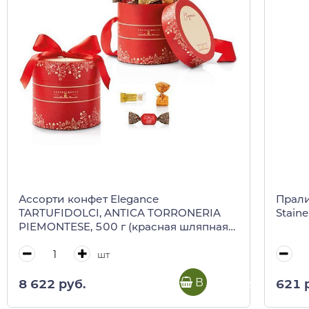
Ассорти конфет Elegance
Прали
TARTUFIDOLCI, ANTICA TORRONERIA
Staine
PIEMONTESE, 500 г (красная шляпная
коробка)
шт
В корзину
8 622 руб.
621 