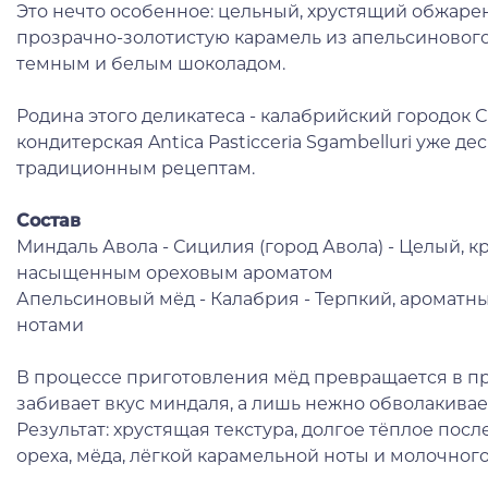
Это нечто особенное: цельный, хрустящий обжар
прозрачно-золотистую карамель из апельсиновог
темным и белым шоколадом.
Родина этого деликатеса - калабрийский городок 
кондитерская Antica Pasticceria Sgambelluri уже де
традиционным рецептам.
Состав
Миндаль Авола - Сицилия (город Авола) - Целый, к
насыщенным ореховым ароматом
Апельсиновый мёд - Калабрия - Терпкий, ароматн
нотами
В процессе приготовления мёд превращается в пр
забивает вкус миндаля, а лишь нежно обволакивае
Результат: хрустящая текстура, долгое тёплое пос
ореха, мёда, лёгкой карамельной ноты и молочного