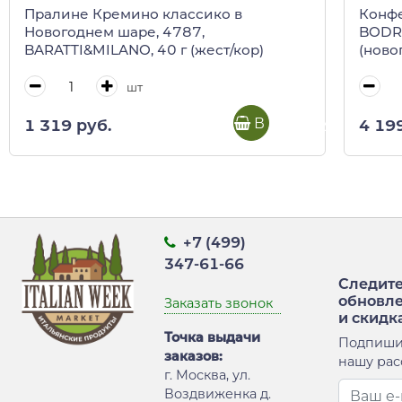
Пралине Кремино классико в
Конфе
Новогоднем шаре, 4787,
BODRA
BARATTI&MILANO, 40 г (жест/кор)
(ново
шт
В корзину
1 319 руб.
4 19
+7 (499)
347-61-66
Следите
обновл
Заказать звонок
и скидк
Точка выдачи
Подпиши
заказов:
нашу рас
г. Москва, ул.
Воздвиженка д.