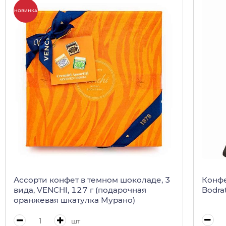
НОВИНКА
Конфе
Ассорти конфет в темном шоколаде, 3
Bodrat
вида, VENCHI, 127 г (подарочная
оранжевая шкатулка Мурано)
шт