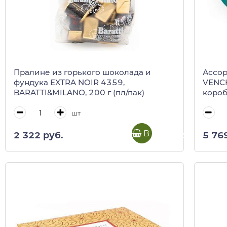
Пралине из горького шоколада и
Ассор
фундука EXTRA NOIR 4359,
VENCH
BARATTI&MILANO, 200 г (пл/пак)
короб
шт
В корзину
2 322 руб.
5 76