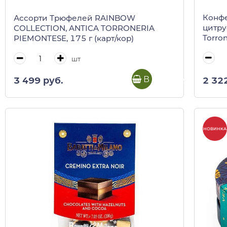
Конфе
Ассорти Трюфелей RAINBOW
цитру
COLLECTION, ANTICA TORRONERIA
Torron
PIEMONTESE, 175 г (карт/кор)
шт
В корзину
2 32
3 499 руб.
НОВИНКА