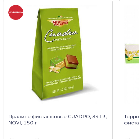
НОВИНКА
Пралине фисташковые CUADRO, 3413,
Торро
NOVI, 150 г
фисташ