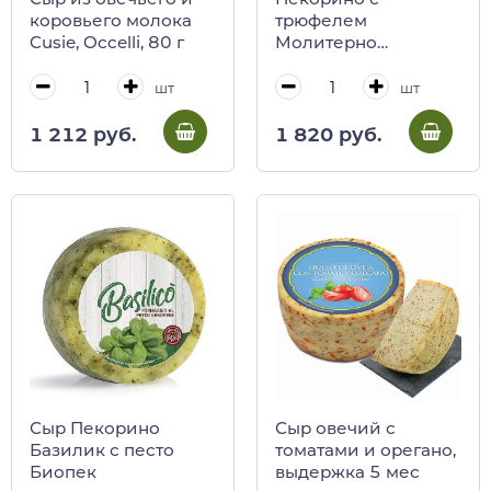
коровьего молока
трюфелем
Cusie, Occelli, 80 г
Молитерно
порционный, 200 г
шт
шт
1 212 руб.
1 820 руб.
Сыр Пекорино
Сыр овечий с
Базилик с песто
томатами и орегано,
Биопек
выдержка 5 мес