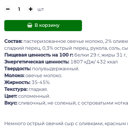
шт
В корзину
Состав:
пастеризованное овечье молоко, 2% олив
сладкий перец, 0,3% острый перец, рукола, соль, 
Пищевая ценность на 100 г:
белки 29 г, жиры 31 г, 
Энергетическая ценность:
1807 кДж/ 432 ккал
Твердость:
полувыдержанный.
Молоко:
овечье молоко.
Жирность:
35-45%.
Текстура:
гладкая.
Цвет:
соломенный.
Вкус:
сливочный, не соленый, с островатыми нотка
Немного острый овечий сыр с оливками, красным 