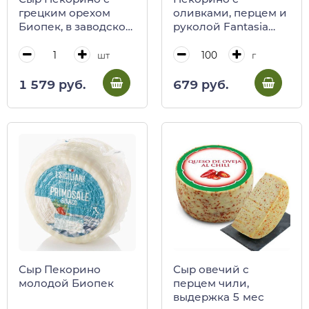
грецким орехом
оливками, перцем и
Биопек, в заводской
руколой Fantasia
упаковке, 200 г
Биопек
шт
г
1 579 руб.
679 руб.
Сыр Пекорино
Сыр овечий с
молодой Биопек
перцем чили,
выдержка 5 мес