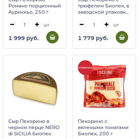
Романо порционный
трюфелем Биопек, в
Ауриккьо, 250 г
заводской упаковке,
200 г
шт
шт
1 999 руб.
1 779 руб.
НОВИНКА
Сыр Пекорино в
Пекорино с
черном перце NERO
вялеными томатами
di SICILIA Биопек
Биопек, 200 г