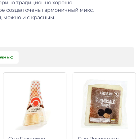
корино традиционно хорошо
ыре создал очень гармоничный микс.
 можно и с красным.
сенью
Сыр Пекорино
Сыр Пекорино с