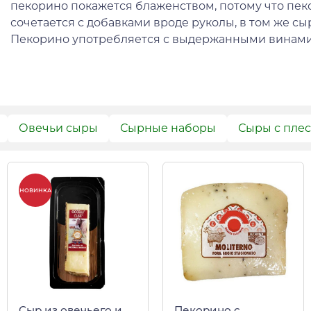
пекорино покажется блаженством, потому что пе
сочетается с добавками вроде руколы, в том же с
Пекорино употребляется с выдержанными винами,
Овечьи сыры
Сырные наборы
Сыры с пле
НОВИНКА
Сыр из овечьего и
Пекорино с