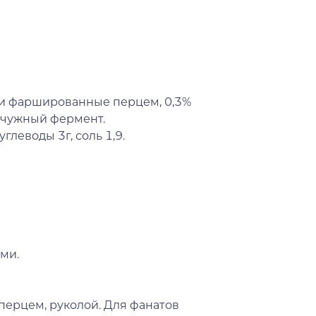
ки фаршированные перцем, 0,3%
сычужный фермент.
углеводы 3г, соль 1,9.
ми.
перцем, руколой. Для фанатов