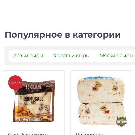
Популярное в категории
Козьи сыры
Коровьи сыры
Мягкие сыры
НОВИНКА
Сыр Пекорино с
Пекорино с