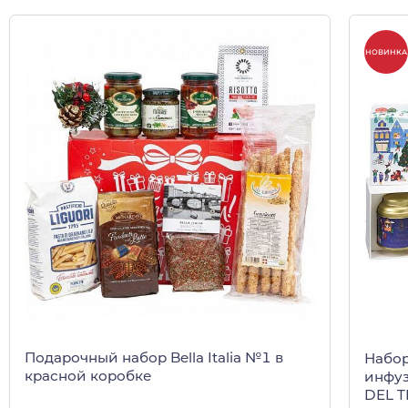
НОВИНКА
Подарочный набор Bella Italia №1 в
Набор
красной коробке
инфуз
DEL T