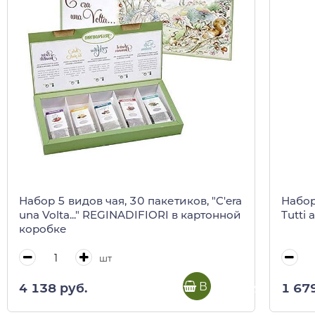
Набор 5 видов чая, 30 пакетиков, "C'era
Набор 
una Volta..." REGINADIFIORI в картонной
Tutti 
коробке
шт
В корзину
4 138 руб.
1 67