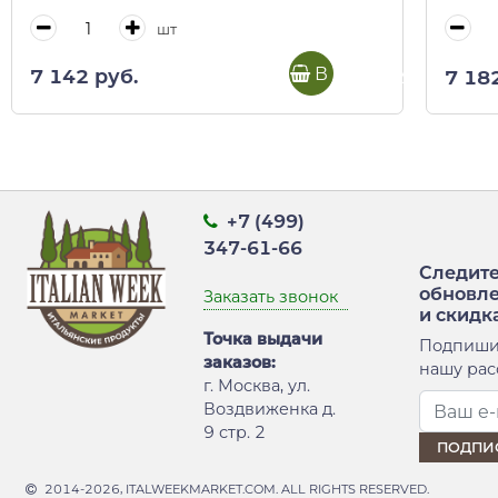
короб
шт
В корзину
7 142 руб.
7 18
+7 (499)
347-61-66
Следите
обновл
Заказать звонок
и скидк
Точка выдачи
Подпиши
заказов:
нашу рас
г. Москва, ул.
Воздвиженка д.
9 стр. 2
2014-2026, ITALWEEKMARKET.COM. ALL RIGHTS RESERVED.