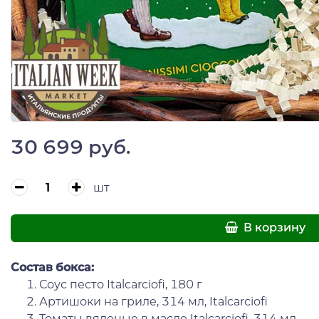
30 699 руб.
шт
В корзину
Состав бокса:
Соус песто Italcarciofi, 180 г
Артишоки на гриле, 314 мл, Italcarciofi
Томаты вяленые в масле Italcarciofi, 314 мл