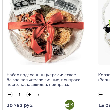
Набор подарочный (керамическое
Корзи
блюдо, тальятелле яичные, приправа
(Вели
песто, паста джильи, приправа
пикантиссимо)
шт
В корзину
10 782 руб.
15 0