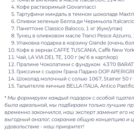
Кофе растворимый Giovannacci
Тартуфини миндаль в темном шоколаде Maxtris
Оливки зеленые Белла ди Чериньола Italcarcio
Панеттоне Classico Balocco, 1 кг (бум/упак)
Тунец в оливковом масле Tranci Pesce Azzurro, 
Упаковка подарка в корзину Grande (очень бо
Кофе в зернах CAFFE TUSCANIA, Caffè New York,
Чай, LA VIA DEL TE, 100 г (ж/ б в карт/кор)
Пралине Чоколатини с фундуком 4370 BARATTI
Гриссини с сыром Грана Падано DOP APERIGRI
Шоколад молочный с солью 1067, Stainer 50 г 
Тальятелле яичные BELLA ITALIA, Antico Pastifi
*
Мы формируем каждый подарок с особой тщател
была идеальной, мы подбираем только лучшие про
временно закончился, наш эксперт заменит его 
выгодный аналог, сохранив общую концепцию и ц
удовольствие - наш приоритет!