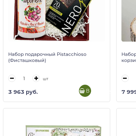
Набор подарочный Pistacchioso
Набор 
(Фисташковый)
корз
шт
В корзину
3 963 руб.
7 99