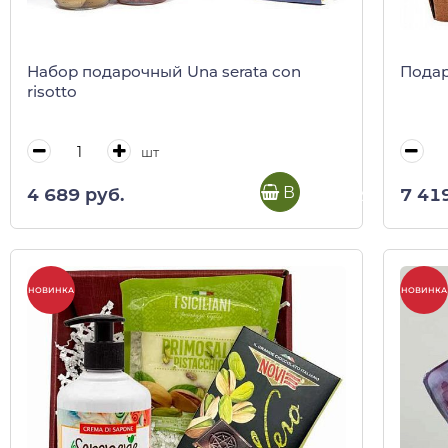
Набор подарочный Una serata con
Подар
risotto
шт
В корзину
4 689 руб.
7 41
НОВИНКА
НОВИНКА