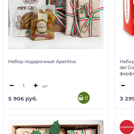
Набор подарочный Aperitivo
Набор
del Gi
фарфо
(пода
шт
В корзину
5 906 руб.
3 29
НОВИНКА