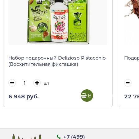
Набор подарочный Delizioso Pistacchio
Подар
(Восхитительная фисташка)
шт
В корзину
6 948 руб.
22 7
+7 (499)