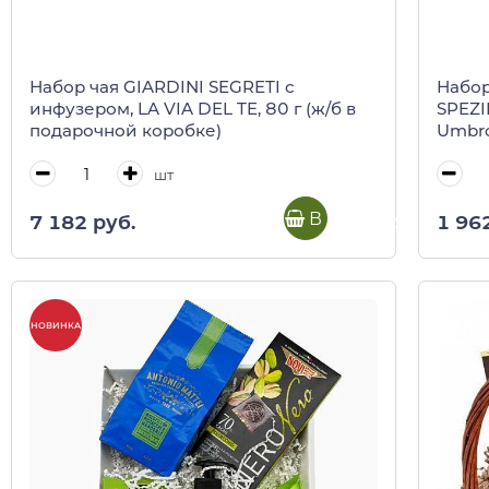
Набор чая GIARDINI SEGRETI с
Набор
инфузером, LA VIA DEL TE, 80 г (ж/б в
SPEZIE
подарочной коробке)
Umbr
шт
В корзину
7 182 руб.
1 96
НОВИНКА