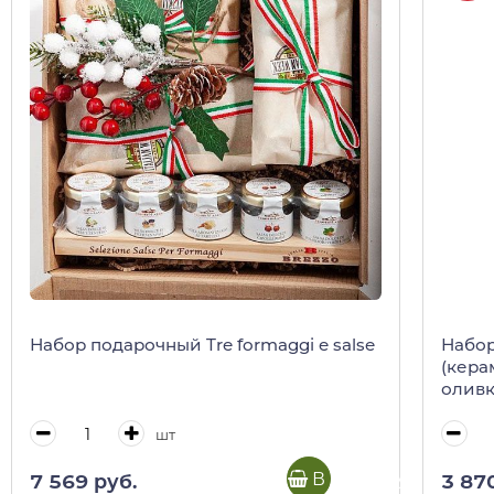
Набор подарочный Tre formaggi e salse
Набор по
(кера
оливк
шт
В корзину
7 569 руб.
3 87