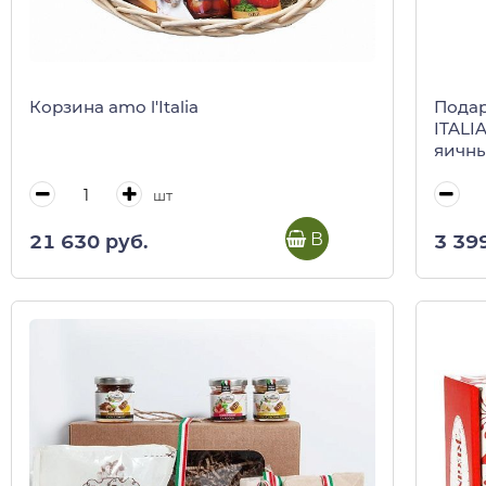
Корзина amo l'Italia
Подар
ITALI
яичны
пикан
шт
В корзину
21 630 руб.
3 39