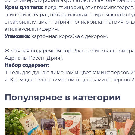
сополимер стирола и акрилатов, гидантоин DMDM,
Крем для тела
:
вода, глицерин, этилгексилстеарат
глицерилстеарат, цетеариловый спирт, масло Butyr
стеароилглутамат натрия, полиакрилат натрия, отд
этилгексилглицерин.
Упаковка:
картонная коробка с декором.
Жестяная подарочная коробка с оригинальной гр
Адрианы Росси (Дрия).
Набор содержит:
1. Гель для душа с лимоном и цветками каперсов 2
2. Крем для тела с лимоном и цветками каперсов 
Популярное в категории