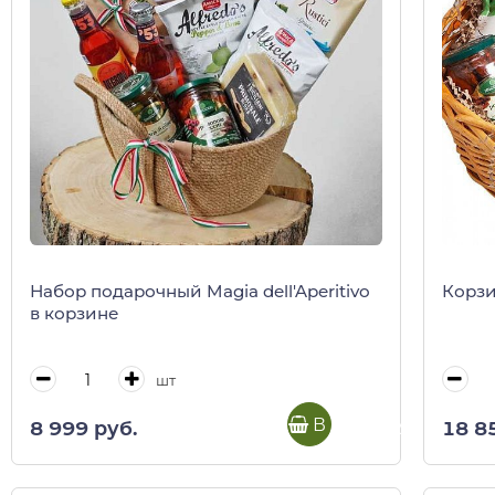
Набор подарочный Magia dell'Aperitivo
Корзи
в корзине
шт
В корзину
8 999 руб.
18 8