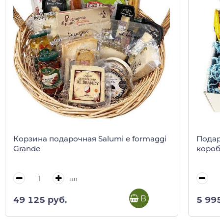
Корзина подарочная Salumi e formaggi
Подар
Grande
коро
шт
В корзину
49 125 руб.
5 99