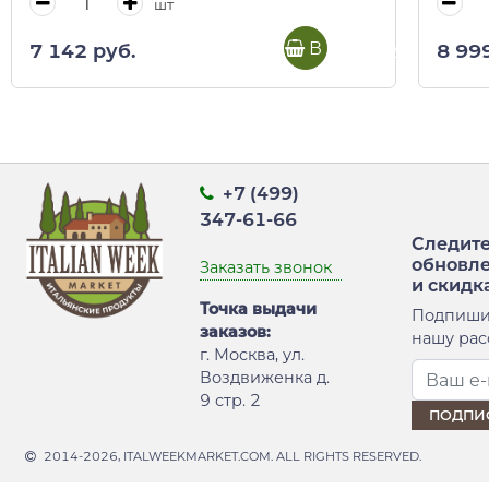
шт
В корзину
7 142 руб.
8 99
+7 (499)
347-61-66
Следите
обновл
Заказать звонок
и скидк
Точка выдачи
Подпиши
заказов:
нашу рас
г. Москва, ул.
Воздвиженка д.
9 стр. 2
2014-2026, ITALWEEKMARKET.COM. ALL RIGHTS RESERVED.