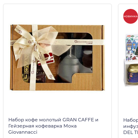
НОВИНКА
Набор кофе молотый GRAN CAFFE и
Набор
Гейзерная кофеварка Мока
инфуз
Giovannacci
DEL T