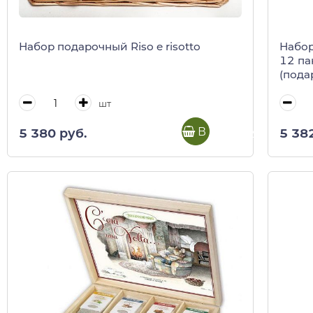
Набор подарочный Riso e risotto
Набор
12 па
(пода
шт
В корзину
5 380 руб.
5 38