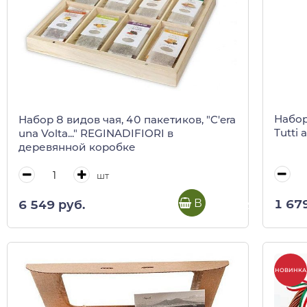
Набор 
Набор 8 видов чая, 40 пакетиков, "C'era
Tutti 
una Volta..." REGINADIFIORI в
деревянной коробке
шт
В корзину
1 67
6 549 руб.
НОВИНКА