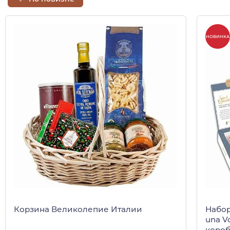
НОВИНКА
Корзина Великолепие Италии
Набор
una V
короб