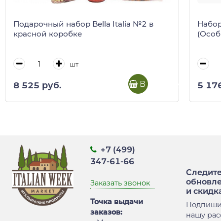
Подарочный набор Bella Italia №2 в
Набор
красной коробке
(Особ
шт
В корзину
8 525 руб.
5 17
+7 (499)
347-61-66
Следите
обновл
Заказать звонок
и скидк
Точка выдачи
Подпиши
заказов:
нашу рас