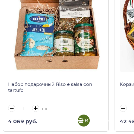
Набор подарочный Riso e salsa con
Корзи
tartufo
шт
В корзину
4 069 руб.
42 4