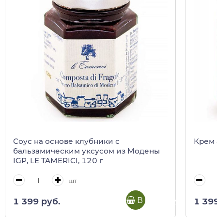
Соус на основе клубники с
Крем 
бальзамическим уксусом из Модены
IGP, LE TAMERICI, 120 г
шт
В корзину
1 399 руб.
1 39