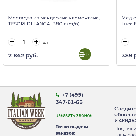
Мостарда из мандарина клементина,
Мёд с
TESORI DI LANGA, 380 г (ст/б)
Luca F
шт
В корзину
2 862 руб.
389 
+7 (499)
347-61-66
Следите
обновл
Заказать звонок
и скидк
Точка выдачи
Подпиши
заказов:
нашу рас