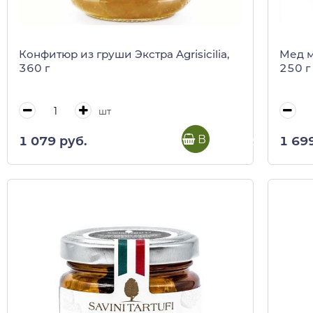
Конфитюр из груши Экстра Agrisicilia,
Мед м
360 г
250 г 
шт
В корзину
1 079 руб.
1 69