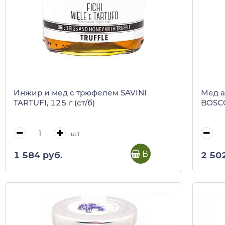
Инжир и мед с трюфелем SAVINI
Мед а
TARTUFI, 125 г (ст/б)
BOSCO
шт
В корзину
1 584 руб.
2 50