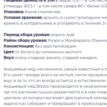
Пищевая ценность в 100 г:
жиры: 0.5 г - в том чис
углеводы: 83.5 г - в том числе сахара 80 г, белки: 0.5 
Упаковка:
банка стеклянная.
Условия хранения:
хранить в сухом прохладном ме
хранить в холодильнике и употребить в течение 3-
Период сбора урожая:
апрель-май
Район сбора урожая:
Роэро и Монферрато (Пьемон
Консистенция:
без кристаллизации
Цвет:
от белого до соломенно-желтого
Вкус:
очень сладкий, ваниль, сладкий миндаль
Акациевый мед, несомненно, самый известный и 
Его ценят прежде всего за чистый, почти прозрачн
вкус и за то, что он всегда остается в естественно
Акациевый мед Brezzo производится в незагрязне
где это растение пышно разрастается и в мае по
цветами, из которых вытекает драгоценный некта
жадностью собирают и превращают в превосходны