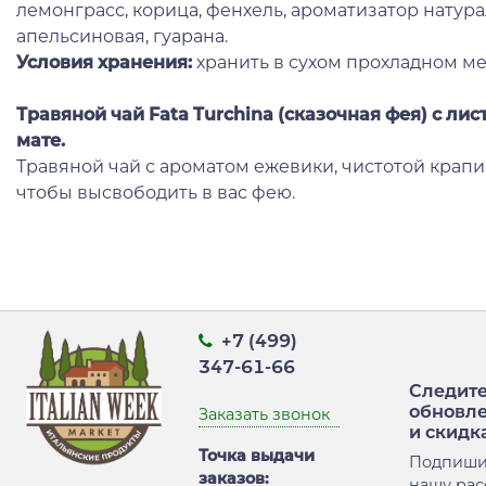
лемонграсс, корица, фенхель, ароматизатор нату
апельсиновая, гуарана.
Условия хранения:
хранить в сухом прохладном ме
Травяной чай Fata Turchina
(сказочная фея) с ли
мате.
Травяной чай с ароматом ежевики, чистотой крапи
чтобы высвободить в вас фею.
+7 (499)
347-61-66
Следите
обновл
Заказать звонок
и скидк
Точка выдачи
Подпиши
заказов:
нашу рас