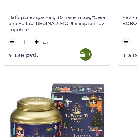
Набор 5 видов чая, 30 пакетиков, "C'era
Чай ч
una Volta..." REGINADIFIORI в картонной
BOBOLI
коробке
шт
В корзину
4 138 руб.
1 31