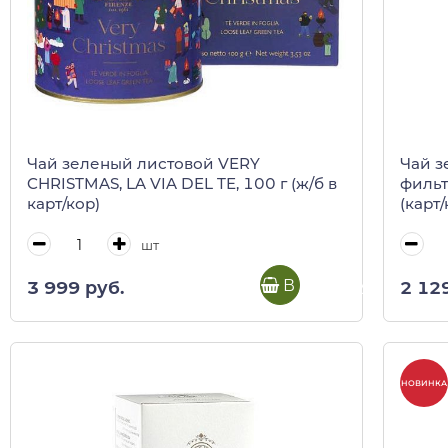
Чай зеленый листовой VERY
Чай з
CHRISTMAS, LA VIA DEL TE, 100 г (ж/б в
фильт
карт/кор)
(карт/
шт
В корзину
3 999 руб.
2 12
НОВИНКА