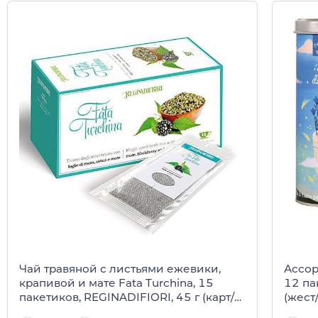
Чай травяной с листьями ежевики,
Ассорт
крапивой и мате Fata Turchina, 15
12 па
пакетиков, REGINADIFIORI, 45 г (карт/
(жест
кор)