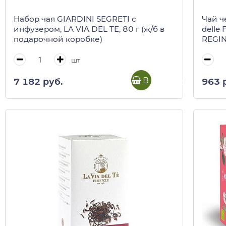
Набор чая GIARDINI SEGRETI с
Чай ч
инфузером, LA VIA DEL TE, 80 г (ж/б в
delle 
подарочной коробке)
REGIN
шт
В корзину
7 182 руб.
963 