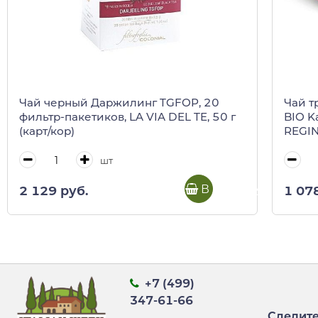
Чай черный Даржилинг TGFOP, 20
Чай т
фильтр-пакетиков, LA VIA DEL TE, 50 г
BIO K
(карт/кор)
REGIN
шт
В корзину
2 129 руб.
1 07
+7 (499)
347-61-66
Следите