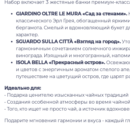
Набор включает 3 жестяные банки премиум-класса
GIARDINO OLTRE LE MURA «Сад за стенами».
Н
классического Эрл Грея, обогащенный яркими
бергамота. Смелый и вдохновляющий букет для
характер.
SGUARDO SULLA CITTÀ «Взгляд на город».
Уто
гармоничным сочетанием солнечного инжира,
винограда. Изящный и многогранный, напоми
ISOLA BELLA «Прекрасный остров».
Освежающ
и цветов с энергичным ароматом спелого апе
путешествие на цветущий остров, где царят ра
Идеально для:
• Подарка ценителю изысканных чайных традиций
• Создания особенной атмосферы во время чайно
• Того, кто ищет не просто чай, а источник вдохнов
Подарите мгновения гармонии и вкуса - каждый г