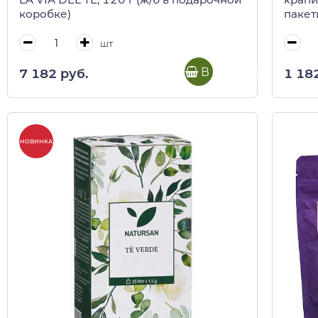
коробке)
пакет
кор)
шт
В корзину
7 182 руб.
1 18
НОВИНКА