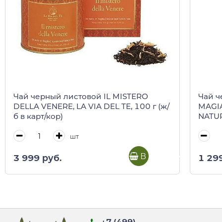
Чай черный листовой IL MISTERO
Чай ч
DELLA VENERE, LA VIA DEL TE, 100 г (ж/
MAGIA
б в карт/кор)
NATUR
шт
В корзину
3 999 руб.
1 29