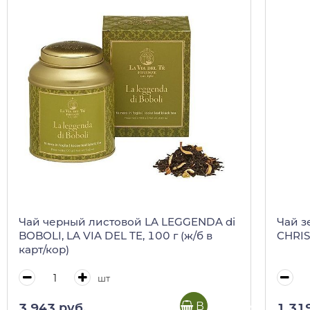
Чай черный листовой LA LEGGENDA di
Чай з
BOBOLI, LA VIA DEL TE, 100 г (ж/б в
CHRIS
карт/кор)
шт
В корзину
3 943 руб.
1 31