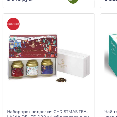
НОВИНКА
Набор трех видов чая CHRISTMAS TEA,
Чай т
LA VIA DEL TE, 120 г (ж/б в подарочной
крапи