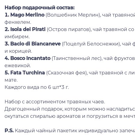
Набор подарочный состав:
1
.
Mago Merlino
(Волшебник Мерлин), чай травяной
фенхелем.
2.
Isola dei Pirati
(Остров пиратов), чай травяной со
имбирем.
3.
Bacio di Biancaneve
(Поцелуй Белоснежки), чай 
и корицей.
4. Bosco Incantato
(Таинственный лес), чай фрукто
ежевикой.
5.
Fata Turchina
(Сказочная фея), чай травяной с л
мате.
Каждого вида по 6 шт*3 г.
Набор с ассортиментом травяных чаев.
Драгоценный подарок, которым можно насладитьс
окутаться спиралью ароматов и погрузиться в мечты
P.S.
Каждый чайный пакетик индивидуально запеча