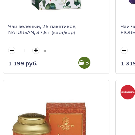
Чай зеленый, 25 пакетиков,
Чай ч
NATURSAN, 37,5 г (карт/кор)
FIORE,
шт
В корзину
1 199 руб.
1 31
НОВИНКА