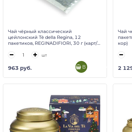
Чай чёрный классический
Чай ч
цейлонский Tè della Regina, 12
пакети
пакетиков, REGINADIFIORI, 30 г (карт/
кор)
кор)
шт
В корзину
963 руб.
2 12