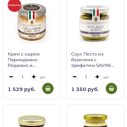
НОВИНКА
Крем с сыром
Соус Песто из
Пармиджано
базилика с
Реджано и
трюфелем SAVINI
трюфелем, Savini
TARTUFI, 90 г (ст/б)
Tartufi, 90 г (ст/б)
шт
шт
1 529 руб.
1 350 руб.