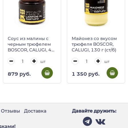
Соус из малины с
Майонез со вкусом
черным трюфелем
трюфеля BOSCOR,
BOSCOR, CALUGI, 40
CALUGI, 130 г (ст/б)
г (ст/б)
шт
шт
879 руб.
1 350 руб.
Отзывы
Доставка
Давайте дружить:
дками!