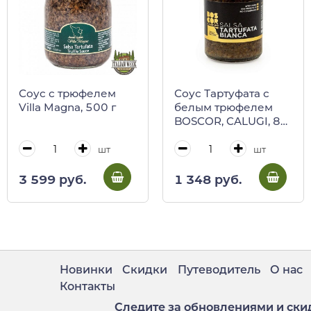
Соус с трюфелем
Соус Тартуфата с
Villa Magna, 500 г
белым трюфелем
BOSCOR, CALUGI, 85
г (ст/б)
шт
шт
3 599 руб.
1 348 руб.
Новинки
Скидки
Путеводитель
О нас
Контакты
Следите за обновлениями и ски