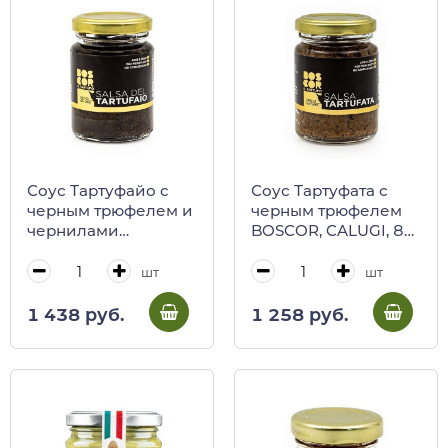
Соус Тартуфайо с
Соус Тартуфата с
черным трюфелем и
черным трюфелем
чернилами
BOSCOR, CALUGI, 85
каракатиц BOSCOR,
г (ст/б)
CALUGI, 85 г (ст/б)
шт
шт
1 438 руб.
1 258 руб.