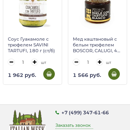
Соус Гуакамоле с
Мед каштановый с
трюфелем SAVINI
белым трюфелем
TARTUFI, 180 г (ст/б)
BOSCOR, CALUGI, 40
г (ст/б)
шт
шт
1 962 руб.
1 566 руб.
+7 (499) 347-61-66
Заказать звонок