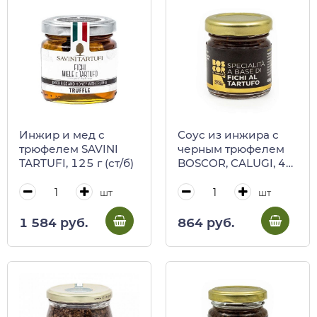
Инжир и мед с
Соус из инжира с
трюфелем SAVINI
черным трюфелем
TARTUFI, 125 г (ст/б)
BOSCOR, CALUGI, 40
г (ст/б)
шт
шт
1 584 руб.
864 руб.