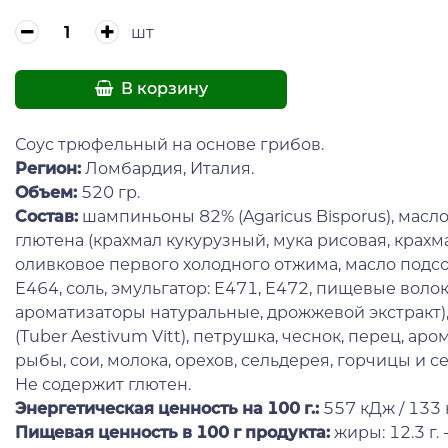
шт
В корзину
Соус трюфельный на основе грибов.
Регион:
Ломбардия, Италия.
Объем:
520 гр.
Состав:
шампиньоны 82% (Agaricus Bisporus), масл
глютена (крахмал кукурузный, мука рисовая, крах
оливковое первого холодного отжима, масло подсол
Е464, соль, эмульгатор: Е471, Е472, пищевые волок
ароматизаторы натуральные, дрожжевой экстракт)
(Tuber Aestivum Vitt), петрушка, чеснок, перец, а
рыбы, сои, молока, орехов, сельдерея, горчицы и с
Не содержит глютен.
Энергетическая ценность на 100 г.:
557 кДж / 133 
Пищевая ценность в 100 г продукта
:
жиры: 12.3 г. 