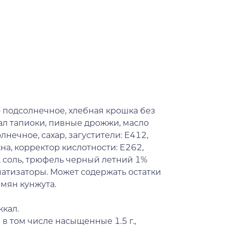
о подсолнечное, хлебная крошка без
мал тапиоки, пивные дрожжи, масло
нечное, сахар, загустители: Е412,
на, корректор кислотности: Е262,
, соль, трюфель черный летний 1%
роматизаторы. Может содержать остатки
емян кунжута.
ккал.
- в том числе насыщенные 1.5 г.,