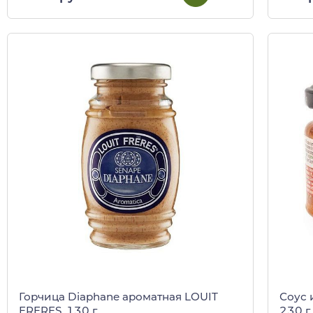
Горчица Diaphane ароматная LOUIT
Соус и
FRERES, 130 г
230 г 