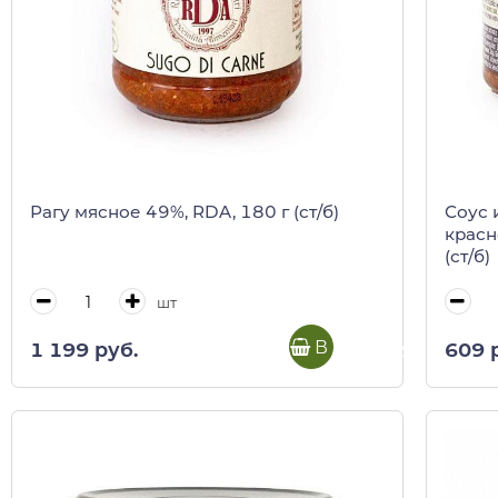
Рагу мясное 49%, RDA, 180 г (ст/б)
Соус 
красн
(ст/б)
шт
В корзину
1 199 руб.
609 