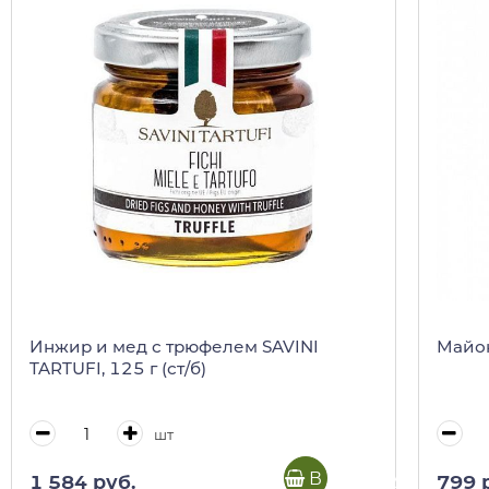
Инжир и мед с трюфелем SAVINI
Майон
TARTUFI, 125 г (ст/б)
шт
В корзину
1 584 руб.
799 