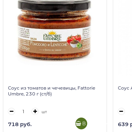
Соус из томатов и чечевицы, Fattorie
Соус 
Umbre, 230 г (ст/б)
шт
В корзину
718 руб.
639 