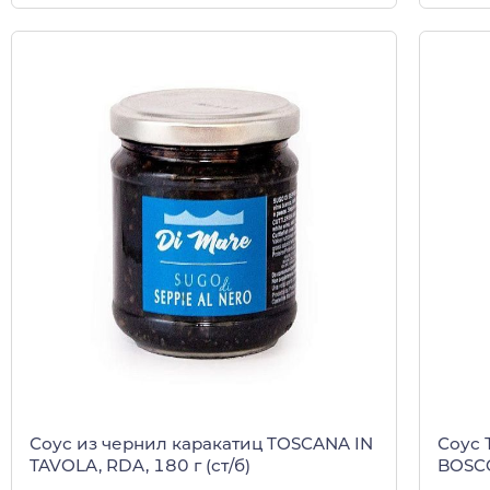
Соус из чернил каракатиц TOSCANA IN
Соус 
TAVOLA, RDA, 180 г (ст/б)
BOSCO