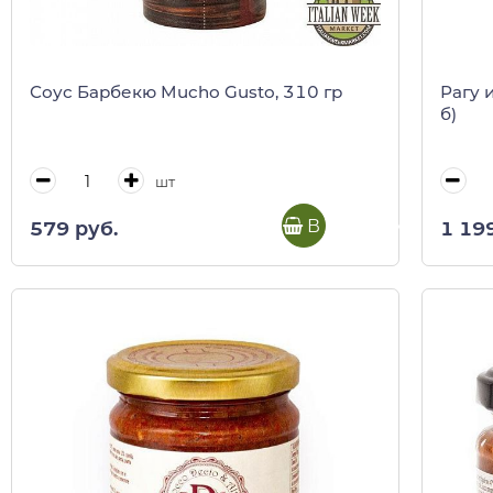
Соус Барбекю Mucho Gusto, 310 гр
Рагу и
б)
шт
В корзину
579 руб.
1 19