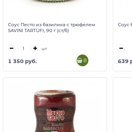
Соус Песто из базилика с трюфелем
Соус 
SAVINI TARTUFI, 90 г (ст/б)
шт
В корзину
1 350 руб.
639 