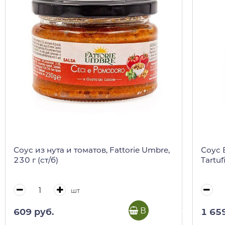
Соус из нута и томатов, Fattorie Umbre,
Соус 
230 г (ст/б)
Tartuf
шт
В корзину
609 руб.
1 65