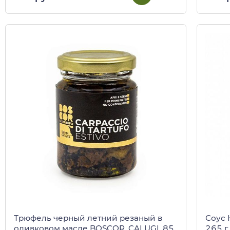
Трюфель черный летний резаный в
Соус 
оливковом масле BOSCOR, CALUGI, 85
265 г