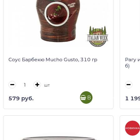
Соус Барбекю Mucho Gusto, 310 гр
Рагу 
б)
шт
В корзину
579 руб.
1 19
НОВИНКА