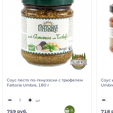
Соус песто по-генуэзски с трюфелем
Соус 
Fattorie Umbre, 180 г
Umbre,
шт
В корзину
759 руб.
718 