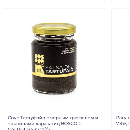
Соус Тартуфайо с черным трюфелем и
Рагу 
чернилами каракатиц BOSCOR,
73%, R
CALUGI, 85 г (ст/б)