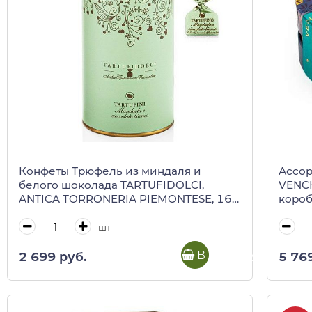
Конфеты Трюфель из миндаля и
Ассор
белого шоколада TARTUFIDOLCI,
VENCH
ANTICA TORRONERIA PIEMONTESE, 160
короб
г (туба)
шт
В корзину
2 699 руб.
5 76