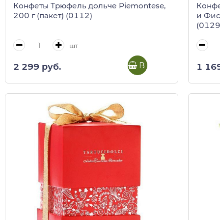
Конфеты Трюфель дольче Piemontese,
Конфе
200 г (пакет) (0112)
и Фис
(0129
шт
В корзину
2 299 руб.
1 16