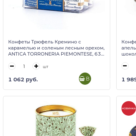
Конфе
Конфеты Трюфель Кремино с
апель
карамелью и соленым лесным орехом,
шокол
ANTICA TORRONERIA PIEMONTESE, 63 г
(пл/кор)
шт
В корзину
1 98
1 062 руб.
НОВИНКА