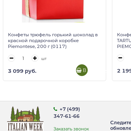
Конф
Конфеты трюфель горький шоколад в
TARTU
красной подарочной коробке
PIEMO
Piemontese, 200 г (0117)
шт
В корзину
2 19
3 099 руб.
+7 (499)
347-61-66
Следите
обновл
Заказать звонок