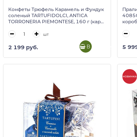
Прали
Конфеты Трюфель Карамель и Фундук
4085С
соленый TARTUFIDOLCI, ANTICA
короб
TORRONERIA PIEMONTESE, 160 г (карт/
кор)
шт
В корзину
5 99
2 199 руб.
НОВИНКА