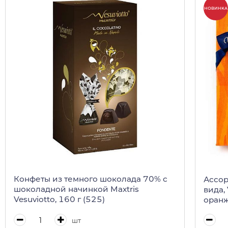
НОВИНКА
Конфеты из темного шоколада 70% с
Ассор
шоколадной начинкой Maxtris
вида,
Vesuviotto, 160 г (525)
оранж
шт