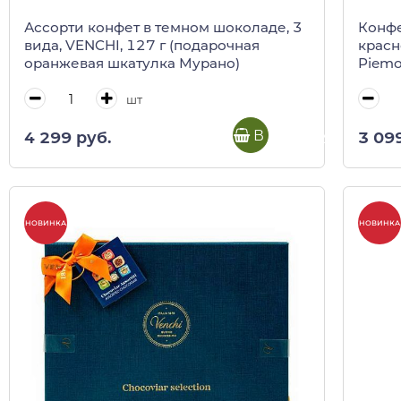
Ассорти конфет в темном шоколаде, 3
Конфе
вида, VENCHI, 127 г (подарочная
красн
оранжевая шкатулка Мурано)
Piemo
шт
В корзину
4 299 руб.
3 09
НОВИНКА
НОВИНКА