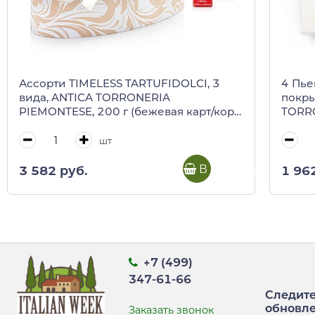
Ассорти TIMELESS TARTUFIDOLCI, 3
4 Пье
вида, ANTICA TORRONERIA
покры
PIEMONTESE, 200 г (бежевая карт/кор
TORRO
лодочкой)
кор)
шт
В корзину
3 582 руб.
1 96
+7 (499)
347-61-66
Следите
обновл
Заказать звонок