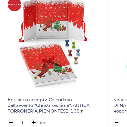
НОВИНКА
Конфеты ассорти Calendario
Конфе
dell’avvento “Christmas time”, ANTICA
DI NA
TORRONERIA PIEMONTESE, 168 г
новог
TORRO
шт