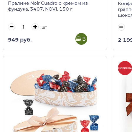
Пралине Noir Cuadro с кремом из
Конфе
фундука, 3407, NOVI, 150 г
грапп
шокол
(пакет
шт
В корзину
949 руб.
2 19
НОВИНКА