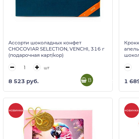
Ассорти шоколадных конфет
Крокк
CHOCOVIAR SELECTION, VENCHI, 316 г
апель
(подарочная карт/кор)
шокол
шт
В корзину
8 523 руб.
1 68
НОВИНКА
НОВИНКА