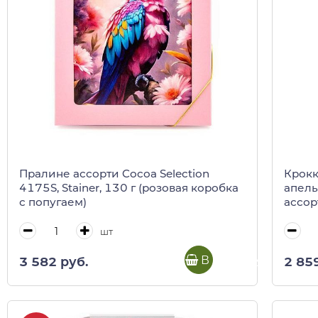
Пралине ассорти Cocoa Selection
Крокк
4175S, Stainer, 130 г (розовая коробка
апель
с попугаем)
ассор
шт
В корзину
3 582 руб.
2 85