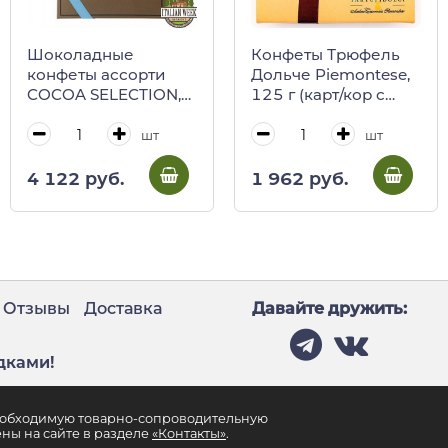
Шоколадные
Конфеты Трюфель
конфеты ассорти
Дольче Piemontese,
COCOA SELECTION,
125 г (карт/кор с
Stainer, 200 г
лентой) (0113)
(коричневая
шт
шт
коробка с голубой
лентой)
4 122 руб.
1 962 руб.
Отзывы
Доставка
Давайте дружить:
дками!
необходимую товарно-сопроводительную
ны на сайте в разделе
«Контакты»
.