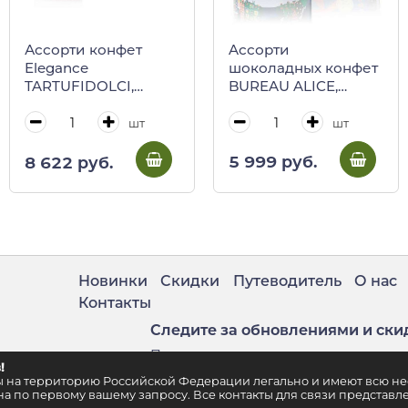
Aссорти
Ассорти конфет
шоколадных конфет
Elegance
BUREAU ALICE,
TARTUFIDOLCI,
VENCHI, 205 г (ж/б
ANTICA TORRONERIA
шляпная коробка,
PIEMONTESE, 500 г
шт
шт
коллекция
(красная шляпная
Рождественская
коробка)
5 999 руб.
8 622 руб.
Алиса)
Новинки
Скидки
Путеводитель
О нас
Контакты
Следите за обновлениями и ски
Подпишитесь на нашу рассылку
!
. 2
ены на территорию Российской Федерации легально и имеют всю 
а по первому вашему запросу. Все контакты для связи представле