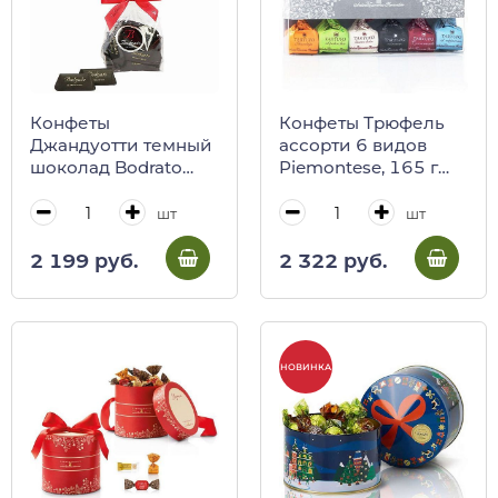
Конфеты
Конфеты Трюфель
Джандуотти темный
ассорти 6 видов
шоколад Bodrato
Piemontese, 165 г
Cioccolato, 150 г
(пл/кор) (0102)
(пакет)
шт
шт
2 199 руб.
2 322 руб.
НОВИНКА