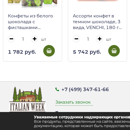
Конфеты из белого
Ассорти конфет в
шоколада с
темном шоколаде, 3
фисташками
вида, VENCHI, 180 г
PERFETTO, ANTICA
(подарочная карт/
TORRONERIA
кор Мурано)
шт
шт
PIEMONTESE, 150 г
(пласт/пакет)
1 782 руб.
5 742 руб.
+7 (499) 347-61-66
Заказать звонок
Точка выдачи заказов:
Уважаемые сотрудники надзирающих органов
г. Москва, ул. Воздвиженка д. 9 стр
Все продукты, представленные на сайте, ввез
документацию, которая может быть предоставлен