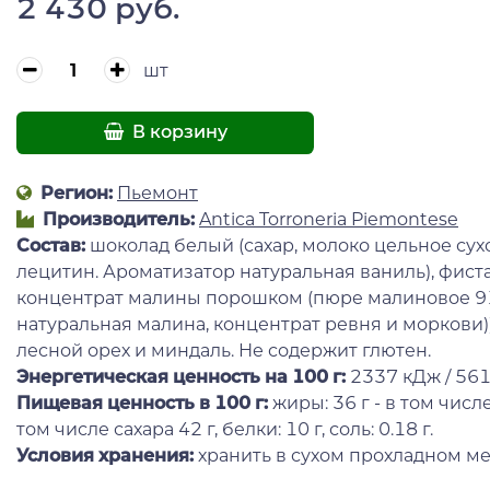
2 430 руб.
шт
В корзину
Регион:
Пьемонт
Производитель:
Antica Torroneria Piemontese
Состав:
шоколад белый (сахар, молоко цельное сухо
лецитин. Ароматизатор натуральная ваниль), фиста
концентрат малины порошком (пюре малиновое 91
натуральная малина, концентрат ревня и моркови)
лесной орех и миндаль. Не содержит глютен.
Энергетическая ценность на 100 г
:
2337 кДж / 561
Пищевая ценность в 100 г:
жиры: 36 г - в том числ
том числе сахара 42 г, белки: 10 г, соль: 0.18 г.
Условия хранения:
хранить в сухом прохладном ме