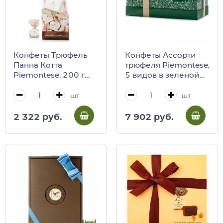
Конфеты Трюфель
Конфеты Ассорти
Панна Котта
трюфеля Piemontese,
Piemontese, 200 г
5 видов в зеленой
(пакет) (0125)
коробке 500 г
(0118)
шт
шт
2 322 руб.
7 902 руб.