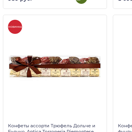
НОВИНКА
Конфе
Конфеты ассорти Трюфель Дольче и
фунду
Бьянко, Antica Torroneria Piemontese,