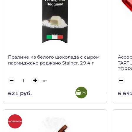
Пралине из белого шоколада с сыром
Ассор
пармиджано реджано Stainer, 29,4 г
TARTU
TORRO
(крас
шт
В корзину
621 руб.
6 64
НОВИНКА