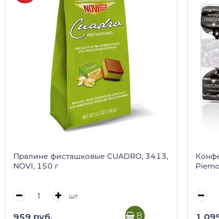
Пралине фисташковые CUADRO, 3413,
Конфе
NOVI, 150 г
Piemon
шт
В корзину
959 руб.
1 09