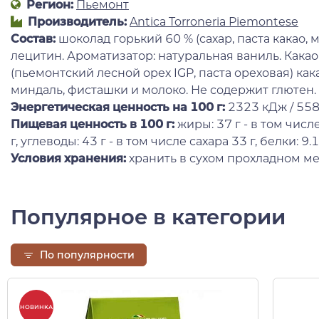
Регион:
Пьемонт
Производитель:
Antica Torroneria Piemontese
Состав
:
шоколад горький 60 % (сахар, паста какао, 
лецитин. Ароматизатор: натуральная ваниль. Кака
(пьемонтский лесной орех IGP, паста ореховая) ка
миндаль, фисташки и молоко. Не содержит глютен.
Энергетическая ценность на 100 г
:
2323 кДж / 558
Пищевая ценность в 100 г:
жиры: 37 г - в том чис
г, углеводы: 43 г - в том числе сахара 33 г, белки: 9.1 
Условия хранения:
хранить в сухом прохладном ме
Популярное в категории
По популярности
НОВИНКА