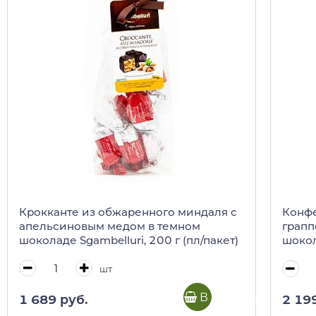
Крокканте из обжаренного миндаля с
Конфе
апельсиновым медом в темном
грапп
шоколаде Sgambelluri, 200 г (пл/пакет)
шокол
(пакет
шт
В корзину
1 689 руб.
2 19