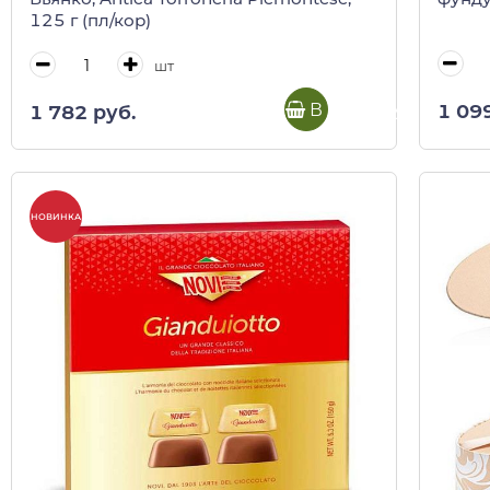
125 г (пл/кор)
шт
В корзину
1 09
1 782 руб.
НОВИНКА