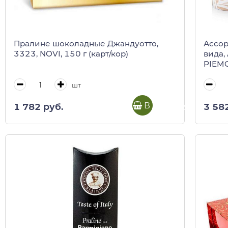
Пралине шоколадные Джандуотто,
Ассор
3323, NOVI, 150 г (карт/кор)
вида,
PIEMO
лодоч
шт
В корзину
1 782 руб.
3 58