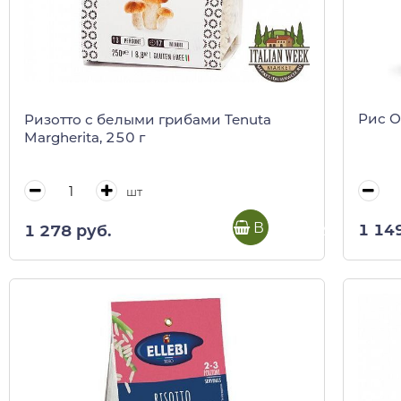
Рис О
Ризотто с белыми грибами Tenuta
Margherita, 250 г
шт
В корзину
1 14
1 278 руб.