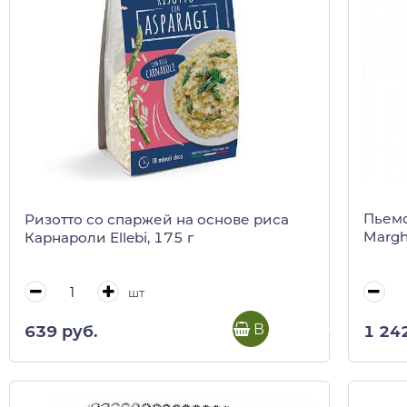
Пьемо
Ризотто со спаржей на основе риса
Marghe
Карнароли Ellebi, 175 г
шт
В корзину
1 24
639 руб.