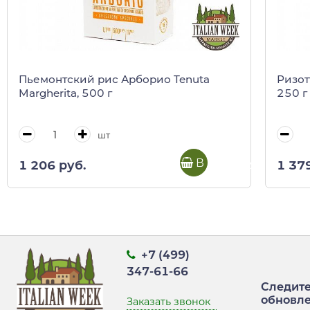
Пьемонтский рис Арборио Tenuta
Ризот
Margherita, 500 г
250 г
шт
В корзину
1 206 руб.
1 37
+7 (499)
347-61-66
Следите
обновл
Заказать звонок