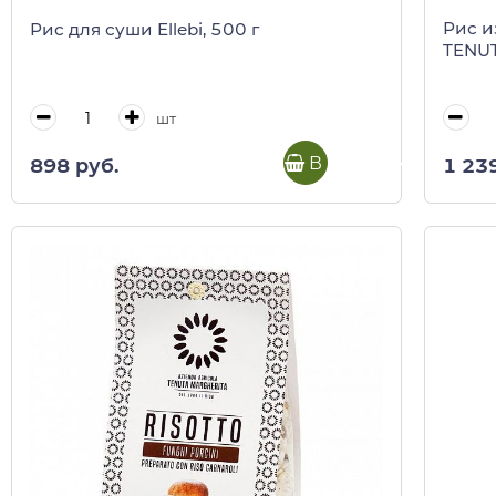
Рис и
Рис для суши Ellebi, 500 г
TENUT
шт
В корзину
1 23
898 руб.