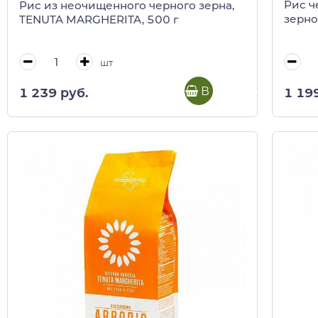
Рис ч
Рис из неочищенного черного зерна,
зерно 
TENUTA MARGHERITA, 500 г
шт
В корзину
1 19
1 239 руб.