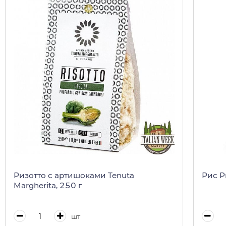
Ризотто с артишоками Tenuta
Рис Ри
Margherita, 250 г
шт