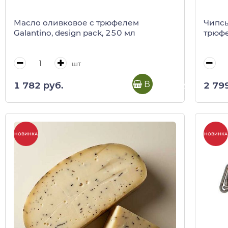
Масло оливковое с трюфелем
Чипсы
Galantino, design pack, 250 мл
трюфе
шт
В корзину
1 782 руб.
2 79
НОВИНКА
НОВИНКА