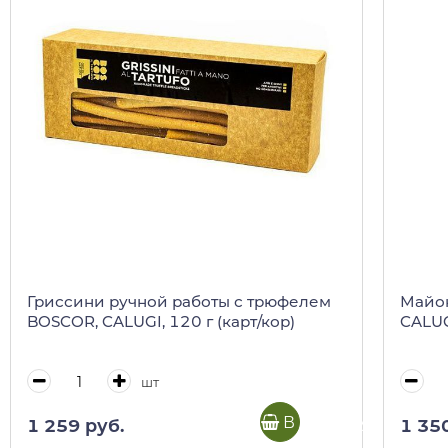
Гриссини ручной работы с трюфелем
Майон
BOSCOR, CALUGI, 120 г (карт/кор)
CALUGI
шт
В корзину
1 259 руб.
1 35