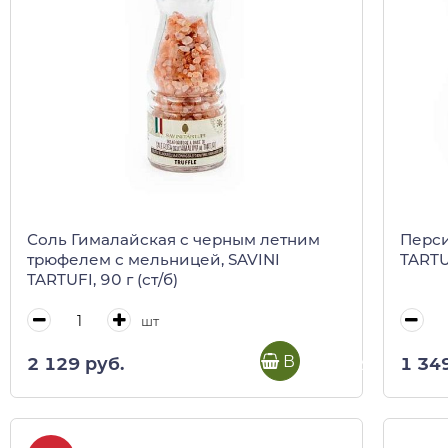
Соль Гималайская c черным летним
Перси
трюфелем с мельницей, SAVINI
TARTUF
TARTUFI, 90 г (ст/б)
шт
В корзину
2 129 руб.
1 34