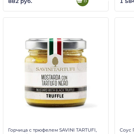
В корзину
882 руб.
1 58
Горчица с трюфелем SAVINI TARTUFI,
Соус 