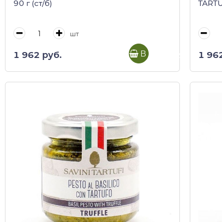
90 г (ст/б)
TARTUF
шт
В корзину
1 962 руб.
1 96