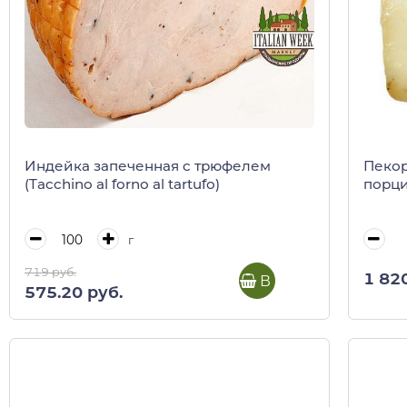
Индейка запеченная c трюфелем
Пеко
(Tacchino al forno al tartufo)
порци
г
719 руб.
1 82
В корзину
575.20 руб.