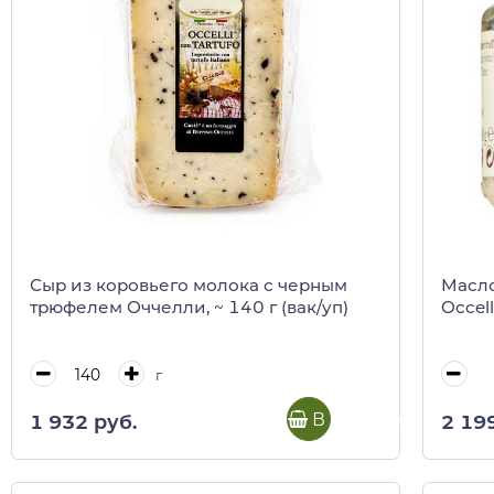
Сыр из коровьего молока с черным
Масло
трюфелем Оччелли, ~ 140 г (вак/уп)
Occell
г
В корзину
1 932 руб.
2 19