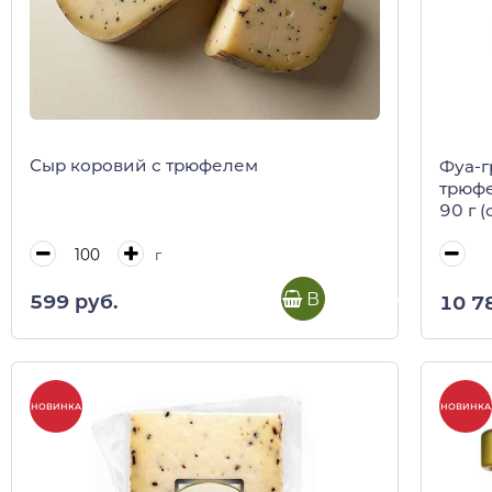
Сыр коровий с трюфелем
Фуа-г
трюфе
90 г (
г
В корзину
599 руб.
10 7
НОВИНКА
НОВИНКА