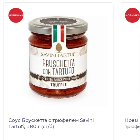
НОВИНКА
НОВИНКА
Соус Брускетта с трюфелем Savini
Крем 
Tartufi, 180 г (ст/б)
трюфел