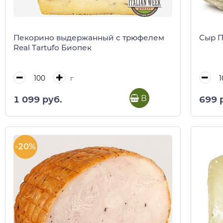
Пекорино выдержанный с трюфелем
Сыр П
Real Tartufo Биопек
г
В корзину
1 099 руб.
699 
-20%