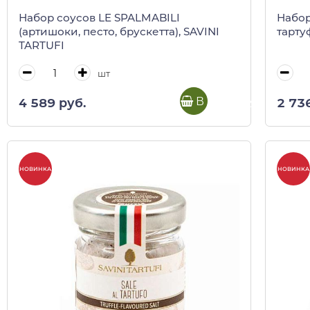
Набор соусов LE SPALMABILI
Набор
(артишоки, песто, брускетта), SAVINI
тарту
TARTUFI
шт
В корзину
4 589 руб.
2 73
НОВИНКА
НОВИНКА