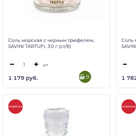
Соль морская c черным трюфелем,
Соль 
SAVINI TARTUFI, 30 г (ст/б)
SAVINI
шт
В корзину
1 179 руб.
1 78
НОВИНКА
НОВИНКА