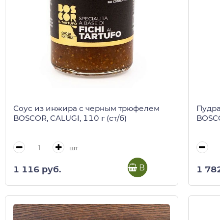
Соус из инжира с черным трюфелем
Пудра
BOSCOR, CALUGI, 110 г (ст/б)
BOSCO
шт
В корзину
1 116 руб.
1 78