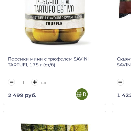
Персики мини с трюфелем SAVINI
Скьяч
TARTUFI, 175 г (ст/б)
SAVINI
шт
В корзину
2 499 руб.
1 42