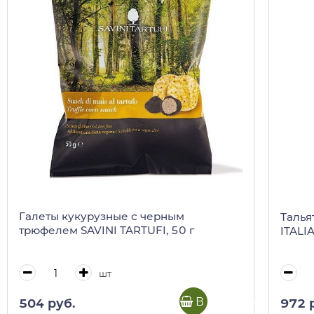
Галеты кукурузные с черным
Талья
трюфелем SAVINI TARTUFI, 50 г
ITALIA
шт
В корзину
504 руб.
972 