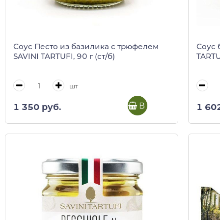
Соус Песто из базилика с трюфелем
Соус 
SAVINI TARTUFI, 90 г (ст/б)
TARTUF
шт
В корзину
1 350 руб.
1 60