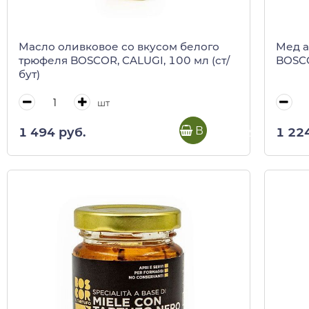
Масло оливковое со вкусом белого
Мед а
трюфеля BOSCOR, CALUGI, 100 мл (ст/
BOSCO
бут)
шт
В корзину
1 494 руб.
1 22