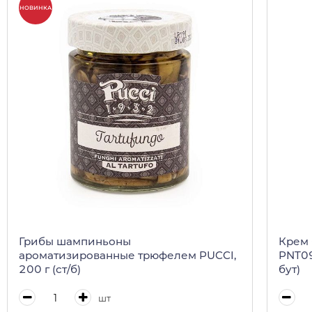
НОВИНКА
Грибы шампиньоны
Крем 
ароматизированные трюфелем PUCCI,
PNT09
200 г (ст/б)
бут)
шт