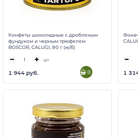
Конфеты шоколадные с дробленым
Фокач
фундуком и черным трюфелем
CALUGI
BOSCOR, CALUGI, 80 г (ж/б)
шт
В корзину
1 944 руб.
1 31