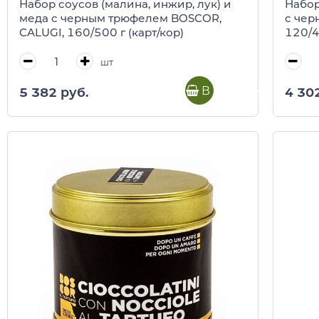
Набор соусов (малина, инжир, лук) и
Набор
меда c черным трюфелем BOSCOR,
c чер
CALUGI, 160/500 г (карт/кор)
120/4
шт
В корзину
5 382 руб.
4 30