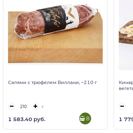
Салями с трюфелем Виллани, ~210 г
Кинар
вегет
г
В корзину
1 583.40 руб.
1 77