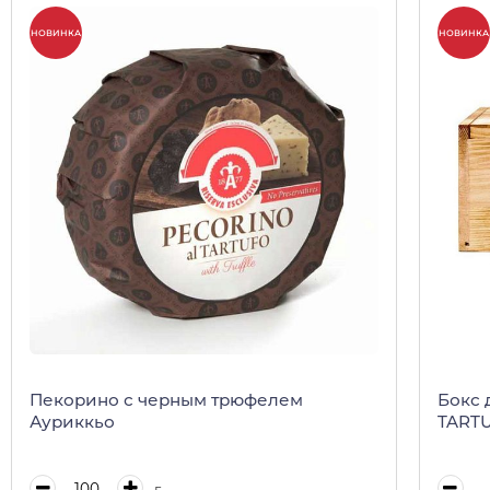
НОВИНКА
НОВИНКА
Пекорино с черным трюфелем
Бокс 
Ауриккьо
TARTU
г