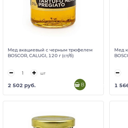
Мед акациевый с черным трюфелем
Мед к
BOSCOR, CALUGI, 120 г (ст/б)
BOSCO
шт
В корзину
2 502 руб.
1 56