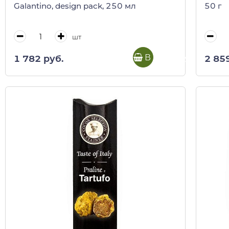
Galantino, design pack, 250 мл
50 г
шт
В корзину
1 782 руб.
2 85