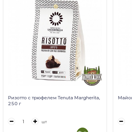
Ризотто с трюфелем Tenuta Margherita,
Майон
250 г
шт