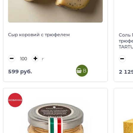
Сыр коровий с трюфелем
Соль 
трюфе
TARTUF
г
В корзину
599 руб.
2 12
НОВИНКА