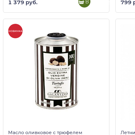
В корзину
1 379 руб.
799 
НОВИНКА
Масло оливковое с трюфелем
Летни