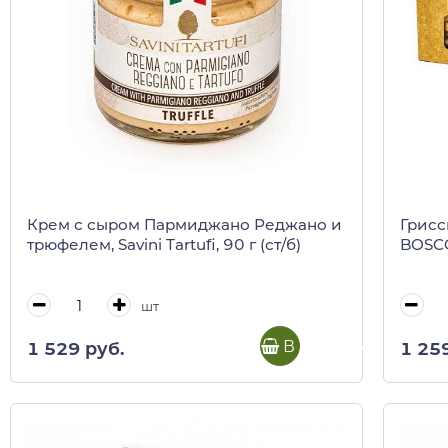
Крем с сыром Пармиджано Реджано и
Грисс
трюфелем, Savini Tartufi, 90 г (ст/б)
BOSCO
шт
В корзину
1 529 руб.
1 25