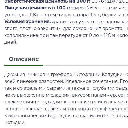
Энергетическая ценность на 100 г
:
1076 кДж / 261
Пищевая ценность в 100 г:
жиры: 26.5 г - в том чи
углеводы: 1.8 г - в том числе сахара 1.4 г, белки: 2 г, 
Условия хранения:
хранить в сухом прохладном мес
света, плотно закрытым для сохранения аромата. 
холодильнике при температуре от 0 до +4°С и исп
дней.
Описание
Джем из инжира и трюфелей Стефании Калуджи - 
всей линейке сладостей. Идеальное сочетание. Его
так и со зрелыми сырами, а также с голубыми сыр
ярко выраженным сладким вкусом: например, соп
также отлично подходит к панна-котте или для соз
основе шоколада. Джем из инжира и трюфелей так
миксологических баров для создания интересных
нотками.