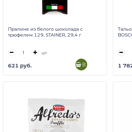
Пралине из белого шоколада с
Тальо
трюфелем 129, STAINER, 29,4 г
BOSCO
шт
В корзину
621 руб.
1 78