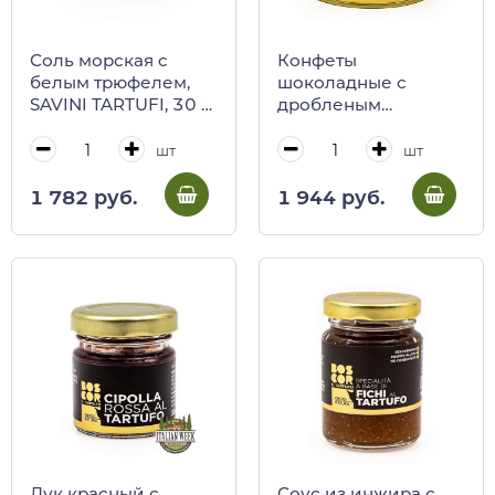
Соль морская c
Конфеты
белым трюфелем,
шоколадные с
SAVINI TARTUFI, 30 г
дробленым
(ст/б)
фундуком и черным
трюфелем BOSCOR,
шт
шт
CALUGI, 80 г (ж/б)
1 782 руб.
1 944 руб.
Лук красный с
Соус из инжира с