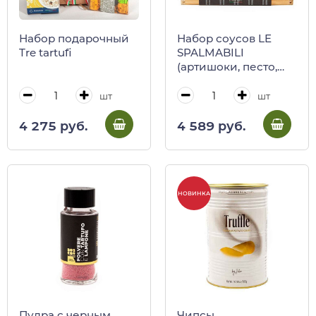
Набор подарочный
Набор соусов LE
Tre tartufi
SPALMABILI
(артишоки, песто,
брускетта), SAVINI
TARTUFI
шт
шт
4 275 руб.
4 589 руб.
НОВИНКА
Пудра с черным
Чипсы