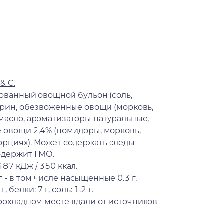
 & C.
ованный овощной бульон (соль,
рин, обезвоженные овощи (морковь,
масло, ароматизаторы натуральные,
е овощи 2,4% (помидоры, морковь,
орциях). Может содержать следы
содержит ГМО.
487 кДж / 350 ккал.
г - в том числе насыщенные 0.3 г,
 белки: 7 г, соль: 1.2 г.
рохладном месте вдали от источников