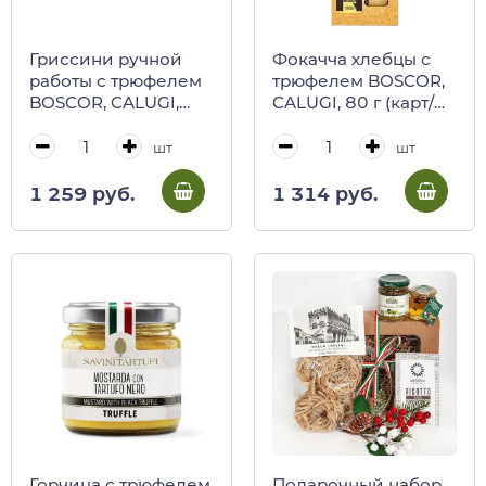
Гриссини ручной
Фокачча хлебцы с
работы с трюфелем
трюфелем BOSCOR,
BOSCOR, CALUGI,
CALUGI, 80 г (карт/
120 г (карт/кор)
кор)
шт
шт
1 259 руб.
1 314 руб.
Горчица с трюфелем
Подарочный набор