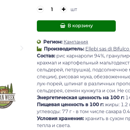
шт
В корзину
Регион:
Кампания
Производитель:
Ellebi sas di Bifulco
Состав
:
рис карнароли 94%, гранулир
крахмал и картофельный мальтодекст
сельдерей, петрушка), подсолнечное 
специи), рисовая мука, обезвоженны
лук-порей, шпинат в различных проп
сельдерея, семян кунжута и сои. Не 
Энергетическая ценность на 100 г
:
1
Пищевая ценность в 100 г:
жиры: 1.2 
углеводы: 77 г - в том числе сахара 0.4 г,
Условия хранения:
хранить в сухом п
тепла и света.