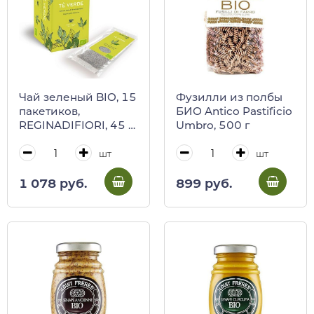
Чай зеленый BIO, 15
Фузилли из полбы
пакетиков,
БИО Antico Pastificio
REGINADIFIORI, 45 г
Umbro, 500 г
(карт/кор)
шт
шт
1 078 руб.
899 руб.