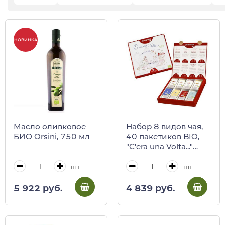
НОВИНКА
Масло оливковое
Набор 8 видов чая,
БИО Orsini, 750 мл
40 пакетиков BIO,
"C'era una Volta..."
REGINADIFIORI в
картонной коробке
шт
шт
5 922 руб.
4 839 руб.