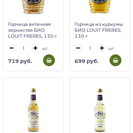
Горчица античная
Горчица из куркумы
зернистая БИО
БИО LOUIT FRERES,
LOUIT FRERES, 130 г
130 г
шт
шт
719 руб.
699 руб.