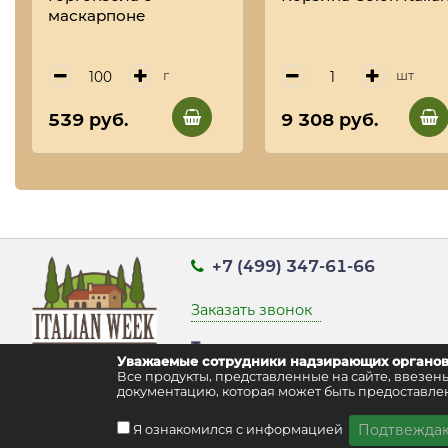
маскарпоне
г
шт
539 руб.
9 308 руб.
+7 (499) 347-61-66
Заказать звонок
Точка выдачи заказов:
Уважаемые сотрудники надзирающих органов
г. Москва, ул. Воздвиженка д. 9 стр
Все продукты, представленные на сайте, ввез
документацию, которая может быть предоставлен
Подтвежда
Я ознакомился с информацией
2014-2026, ITALWEEKMARKET.COM. ALL RIGHTS RESERVED