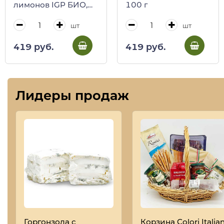
лимонов IGP БИО,
100 г
POLARA, 275 мл (ст/
бут)
шт
шт
419 руб.
419 руб.
Лидеры продаж
Горгонзола с
Корзина Colori Italian