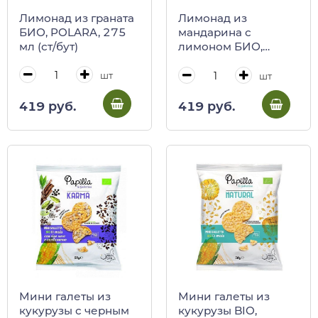
Лимонад из граната
Лимонад из
БИО, POLARA, 275
мандарина с
мл (ст/бут)
лимоном БИО,
POLARA, 275 мл (ст/
бут)
шт
шт
419 руб.
419 руб.
Мини галеты из
Мини галеты из
кукурузы с черным
кукурузы BIO,