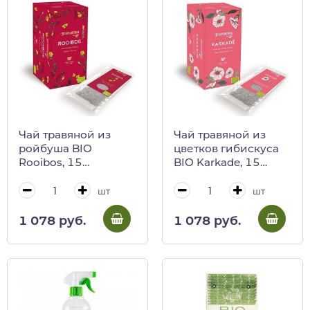
Чай травяной из
Чай травяной из
ройбуша BIO
цветков гибискуса
Rooibos, 15
BIO Karkade, 15
пакетиков,
пакетиков,
REGINADIFIORI, 45 г
REGINADIFIORI, 45 г
шт
шт
(карт/кор)
(карт/кор)
1 078 руб.
1 078 руб.