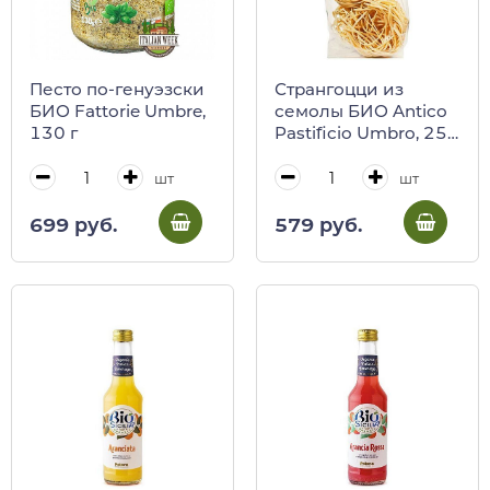
Песто по-генуэзски
Странгоцци из
БИО Fattorie Umbre,
семолы БИО Antico
130 г
Pastificio Umbro, 250
г
шт
шт
699 руб.
579 руб.