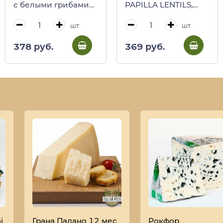
с белыми грибами
PAPILLA LENTILS,
BIO, PAPILLA
ORYZA, 50 г
RISOTINA, ORYZA, 40
шт
шт
г
378 руб.
369 руб.
i
Грана Падано 12 мес
Рокфор