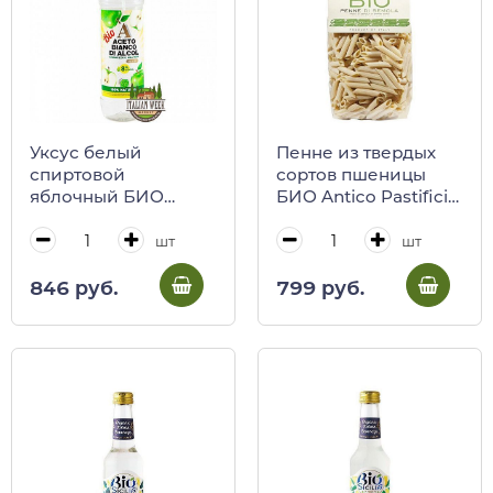
Уксус белый
Пенне из твердых
спиртовой
сортов пшеницы
яблочный БИО
БИО Antico Pastificio
Aretino, 750 мл
Umbro, 500 г
шт
шт
846 руб.
799 руб.