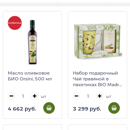
НОВИНКА
Масло оливковое
Набор подарочный
БИО Orsini, 500 мл
Чай травяной в
пакетиках BIO Madre
Natura 45 г и кружка
фарфоровая 500 мл
шт
шт
REGINADIFIORI
(подарочная карт/
4 662 руб.
3 299 руб.
кор)