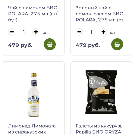
Чай с лимоном БИО,
Зеленый чай с
POLARA, 275 мл (ст/
лемонграссом БИО,
бут)
POLARA, 275 мл (ст/
бут)
шт
шт
479 руб.
479 руб.
Лимонад Лимоната
Галеты из кукурузы
из сиракузских
Papilla БИО ORYZA,