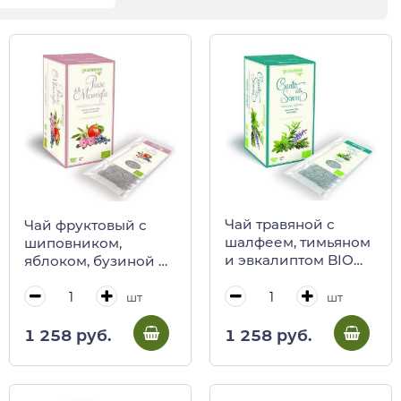
Чай травяной с
Чай фруктовый с
шалфеем, тимьяном
шиповником,
и эвкалиптом BIO
яблоком, бузиной и
Canto della Sirena, 15
черникой BIO Paese
пакетиков,
delle Meraviglie, 15
шт
шт
REGINADIFIORI, 45 г
пакетиков,
(карт/кор)
REGINADIFIORI, 45 г
1 258 руб.
1 258 руб.
(карт/кор)