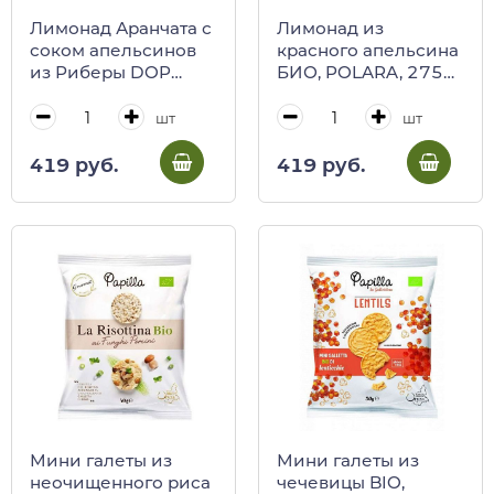
Лимонад Аранчата с
Лимонад из
соком апельсинов
красного апельсина
из Риберы DOP
БИО, POLARA, 275
БИО, POLARA, 275
мл (ст/бут)
мл (ст/бут)
шт
шт
419 руб.
419 руб.
Мини галеты из
Мини галеты из
неочищенного риса
чечевицы BIO,