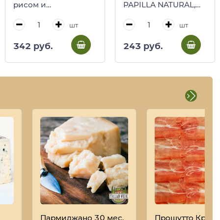
рисом и
PAPILLA NATURAL,
кардамоном BIO,
ORYZA, 50 г
PAPILLA KARMA,
шт
шт
ORYZA, 50 г
342 руб.
243 руб.
Пармиджано 30 мес,
Прошутто Крудо