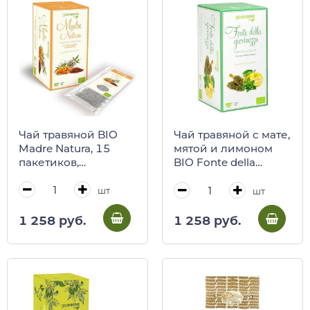
Чай травяной BIO
Чай травяной с мате,
Madre Natura, 15
мятой и лимоном
пакетиков,
BIO Fonte della
REGINADIFIORI, 45 г
Giovinezza, 15
(карт/кор)
пакетиков,
шт
шт
REGINADIFIORI, 45 г
(карт/кор)
1 258 руб.
1 258 руб.