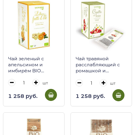
Чай зеленый с
Чай травяной
апельсином и
расслабляющий с
имбирём BIO
ромашкой и
L’Albero dei Frutti
красными ягодами
d’Oro, 15 пакетиков,
BIO Casetta nel
шт
шт
REGINADIFIORI, 45 г
Bosco, 15 пакетиков,
(карт/кор)
REGINADIFIORI, 45 г
1 258 руб.
1 258 руб.
(карт/кор)