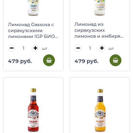
Лимонад из
Лимонад Gassosa с
сиракузских
сиракузскими
лимонов и имбиря
лимонами IGP БИО,
БИО, POLARA, 275
POLARA, 275 мл (ст/
мл (ст/бут)
бут)
шт
шт
479 руб.
479 руб.