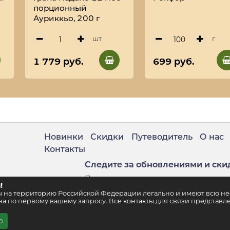
порционный
Ауриккьо, 200 г
шт
г
1 779 руб.
699 руб.
Новинки
Скидки
Путеводитель
О нас
Контакты
Следите за обновлениями и ски
Подпишитесь на нашу рассылку
!
. 2
ены на территорию Российской Федерации легально и имеют всю 
а по первому вашему запросу. Все контакты для связи представле
ю
.